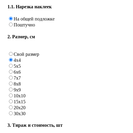
1.1. Нарезка наклеек
На общей подложке
Поштучно
2. Размер, см
Свой размер
4х4
5х5
6х6
7х7
8х8
9х9
10х10
15х15
20х20
30х30
3. Тираж и стоимость, шт