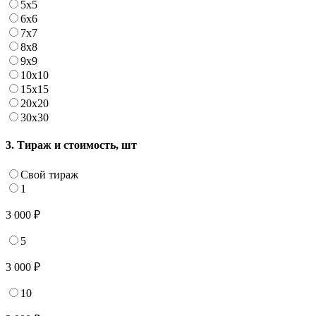
5х5
6х6
7х7
8х8
9х9
10х10
15х15
20х20
30х30
3. Тираж и стоимость, шт
Свой тираж
1
3 000 ₽
5
3 000 ₽
10