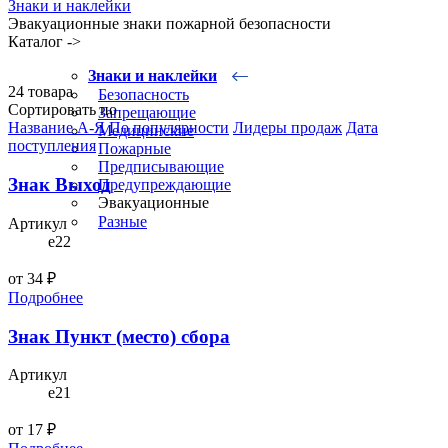
Знаки и наклейки
Эвакуационные знаки пожарной безопасности
Каталог
-
>
Знаки и наклейки
24 товара
Безопасность
Сортировать по
Запрещающие
Название А-Я
По популярности
Лидеры продаж
Дата
Медицинские
поступления
Пожарные
Предписывающие
Знак Выход
Предупреждающие
Эвакуационные
Разные
Артикул
e22
от 34 ₽
Подробнее
Знак Пункт (место) сбора
Артикул
e21
от 17 ₽