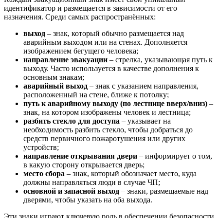
идентификатор и размещается в зависимости от его
назначения. Среди самых распространённых:
выход
– знак, который обычно размещается над
аварийным выходом или на стенах. Дополняется
изображением бегущего человека;
направление эвакуации
– стрелка, указывающая путь к
выходу. Часто используется в качестве дополнения к
основным знакам;
аварийный выход
– знак с указанием направления,
расположенный на стене, ближе к потолку;
путь к аварийному выходу (по лестнице вверх/вниз)
–
знак, на котором изображены человек и лестница;
разбить стекло для доступа
– указывает на
необходимость разбить стекло, чтобы добраться до
средств первичного пожаротушения или других
устройств;
направление открывания двери
– информирует о том,
в какую сторону открывается дверь;
место сбора
– знак, который обозначает место, куда
должны направляться люди в случае ЧП;
основной и запасной выход
– знаки, размещаемые над
дверями, чтобы указать на оба выхода.
Эти знаки играют ключевую роль в обеспечении безопасности