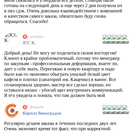
мной связалась и утвердила все детали, стикеры были
готовы на следующий день и еще через 2 дня получила их
в пвз сдэк. Очень довольна взаимодействием с компанией
и качеством самого заказа, обязательно буду снова
обращаться. Спасибо!
2 декабря
JCC K.
Добрый день! Не могу не поделиться своим восторгом!
Клиент я крайне проблематичный, потому что менеджер
по закупкам - профессиональная деформация, знаете ли,
дает о себе знать. Переезжаю в новую квартиру и надо
было как-то экономно обыграть унылый белый цвет
кафеля и плитки (санаторий им. Кащенко) в ванне. Все
спланировала здорово, мастер все сделал хорошо, но
оставался нюанс - убогий щит внутренних коммуникаций.
Я его увидела и поняла, что там должен быть мой
любимый Климт с его "Поцелуем". Очень долго искала
фирму, которая может это сделать. Разумеется их нет, в
7 февраля
моем случае, потому что наклейка должна была быть
Кирилл Виноградов
водостойкая, под мой размер и еще по моему макету,
учитывая, что типографии не работают поштучно))
Регулярно делаем заказы в течении последних двух лет.
Перерыла весь инет, разговаривала даже с фирмой из
Очень экономит время тот факт, что при корректной