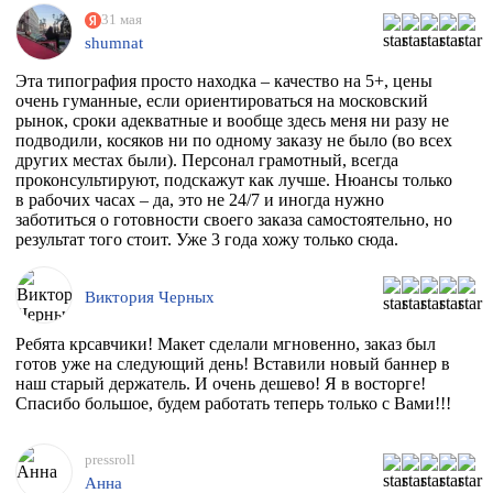
заказа квалифицированно всё растолковал и в
31 мая
последствии сообщал нам о степени готовности заказа,
shumnat
т.к. сроки нас поджимали.
Эта типография просто находка – качество на 5+, цены
очень гуманные, если ориентироваться на московский
рынок, сроки адекватные и вообще здесь меня ни разу не
подводили, косяков ни по одному заказу не было (во всех
других местах были). Персонал грамотный, всегда
проконсультируют, подскажут как лучше. Нюансы только
в рабочих часах – да, это не 24/7 и иногда нужно
заботиться о готовности своего заказа самостоятельно, но
результат того стоит. Уже 3 года хожу только сюда.
Виктория Черных
Ребята крсавчики! Макет сделали мгновенно, заказ был
готов уже на следующий день! Вставили новый баннер в
наш старый держатель. И очень дешево! Я в восторге!
Спасибо большое, будем работать теперь только с Вами!!!
pressroll
Анна