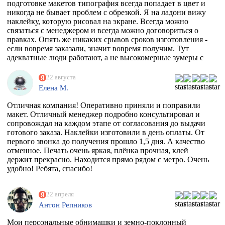
Ростова, как говорится "и там послали". И тут наткнулась
подготовке макетов типография всегда попадает в цвет и
на эту организацию! Знала, что 100% откажут, но
никогда не бывает проблем с обрезкой. Я на ладони вижу
надежда, как говорится, живее всех живых. Заказ
наклейку, которую рисовал на экране. Всегда можно
приняли, менеджер Ярослава всегда была на связи и
связаться с менеджером и всегда можно договориться о
отвечала на все вопросы, напечатали наклейку за сутки
правках. Опять же никаких срывов сроков изготовления -
после получения макета. Мой визит в типографию
если вовремя заказали, значит вовремя получим. Тут
отдельная история - абсолютно потрясающая атмосфера и
адекватные люди работают, а не высокомерные зумеры с
люди!!!! Позитив сквозит даже от станков!
тыквенным смузи и тонкой душевной организацией.
РЕКОМЕНДУЮ ВСЕМИ ФИБРАМИ ДУШИ!
22 августа
Елена М.
Отличная компания! Оперативно приняли и поправили
макет. Отличный менеджер подробно консультировал и
сопровождал на каждом этапе от согласования до выдачи
готового заказа. Наклейки изготовили в день оплаты. От
первого звонка до получения прошло 1,5 дня. А качество
отменное. Печать очень яркая, плёнка прочная, клей
держит прекрасно. Находится прямо рядом с метро. Очень
удобно! Ребята, спасибо!
22 апреля
Антон Репников
Мои персональные обнимашки и земно-поклонный