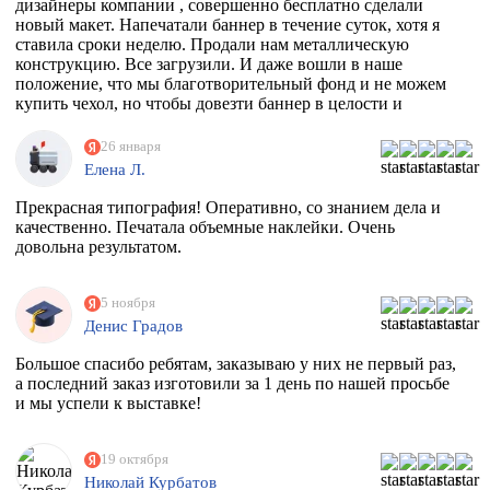
дизайнеры компании , совершенно бесплатно сделали
новый макет. Напечатали баннер в течение суток, хотя я
ставила сроки неделю. Продали нам металлическую
конструкцию. Все загрузили. И даже вошли в наше
положение, что мы благотворительный фонд и не можем
купить чехол, но чтобы довезти баннер в целости и
сохранности, они совершенно бесплатно дали нам тубус.
Огромное спасибо вам. Скоро будем новый баннер
26 января
печатать, обязательно обратимся к вам
Елена Л.
Прекрасная типография! Оперативно, со знанием дела и
качественно. Печатала объемные наклейки. Очень
довольна результатом.
5 ноября
Денис Градов
Большое спасибо ребятам, заказываю у них не первый раз,
а последний заказ изготовили за 1 день по нашей просьбе
и мы успели к выставке!
19 октября
Николай Курбатов