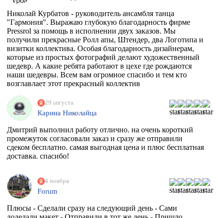
Николай Курбатов - руководитель ансамбля танца
"Гармония". Выражаю глубокую благодарность фирме
Pressrol за помощь в исполнении двух заказов. Мы
получили прекрасные Ролл апы, Штендер, два Логотипа и
визитки коллектива. Особая благодарность дизайнерам,
которые из простых фотографий делают художественный
шедевр. А какие ребята работают в цехе где рождаются
наши шедевры. Всем вам огромное спасибо и тем кто
возглавлает этот прекрасный коллектив
единомышленников. Теперь я знаю к кому в Москве
обращаться за помощью.
29 августа
Карина Николайца
Дмитрий выполнил работу отлично. на очень короткий
промежуток согласовали заказ и сразу же отправили
сдеком бесплатно. самая выгодная цена и плюс бесплатная
доставка. спасибо!
4 ноября
Forum
Плюсы - Сделали сразу на следующий день - Сами
доделали макет - Отправили в тот же день - Пришло