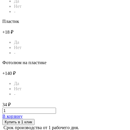
Да
Нет
-
Пластик
+18 ₽
Да
Нет
-
Фотолюм на пластике
+140 ₽
Да
Нет
-
34 ₽
В корзину
Купить в 1 клик
Срок производства от 1 рабочего дня.