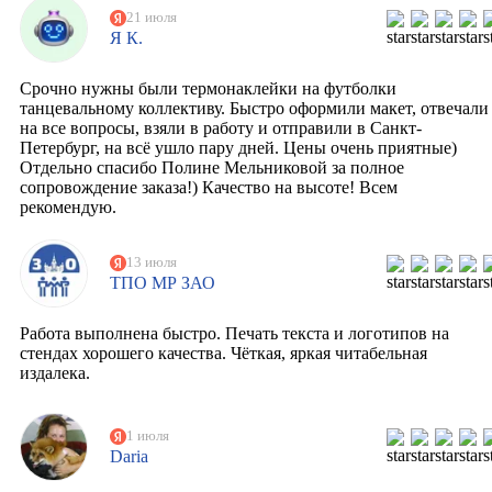
21 июля
Я К.
Срочно нужны были термонаклейки на футболки
танцевальному коллективу. Быстро оформили макет, отвечали
на все вопросы, взяли в работу и отправили в Санкт-
Петербург, на всё ушло пару дней. Цены очень приятные)
Отдельно спасибо Полине Мельниковой за полное
сопровождение заказа!) Качество на высоте! Всем
рекомендую.
13 июля
ТПО МР ЗАО
Работа выполнена быстро. Печать текста и логотипов на
стендах хорошего качества. Чёткая, яркая читабельная
издалека.
1 июля
Daria