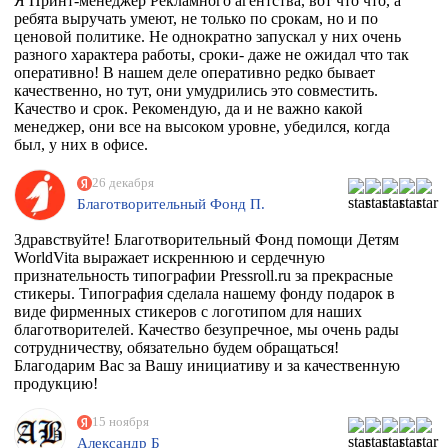
Я Принт-менеджер Рекламного агентства, вот что что, а
ребята выручать умеют, не только по срокам, но и по
ценовой политике. Не однократно запускал у них очень
разного характера работы, сроки- даже не ожидал что так
оперативно! В нашем деле оперативно редко бывает
качественно, но тут, они умудрились это совместить.
Качество и срок. Рекомендую, да и не важно какой
менеджер, они все на высоком уровне, убедился, когда
был, у них в офисе.
26 декабря
Благотворительный Фонд П.
Здравствуйте! Благотворительный Фонд помощи Детям
WorldVita выражает искреннюю и сердечную
признательность типографии Pressroll.ru за прекрасные
стикеры. Типография сделала нашему фонду подарок в
виде фирменных стикеров с логотипом для наших
благотворителей. Качество безупречное, мы очень рады
сотрудничеству, обязательно будем обращаться!
Благодарим Вас за Вашу инициативу и за качественную
продукцию!
15 ноября
Александр Б