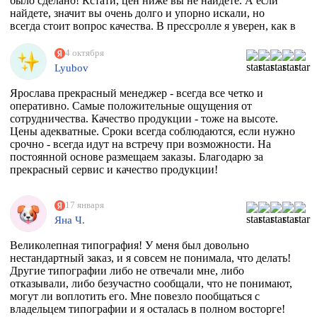
было сделано! Кстати, цен ниже вы не найдете. А если
найдете, значит вы очень долго и упорно искали, но
всегда стоит вопрос качества. В прессролле я уверен, как в
себе! Обнял)))
4 октября
Lyubov
Ярослава прекрасный менеджер - всегда все четко и
оперативно. Самые положительные ощущения от
сотрудничества. Качество продукции - тоже на высоте.
Цены адекватные. Сроки всегда соблюдаются, если нужно
срочно - всегда идут на встречу при возможности. На
постоянной основе размещаем заказы. Благодарю за
прекрасный сервис и качество продукции!
17 января
Яна Ч.
Великолепная типография! У меня был довольно
нестандартный заказ, и я совсем не понимала, что делать!
Другие типографии либо не отвечали мне, либо
отказывали, либо безучастно сообщали, что не понимают,
могут ли воплотить его. Мне повезло пообщаться с
владельцем типографии и я осталась в полном восторге!