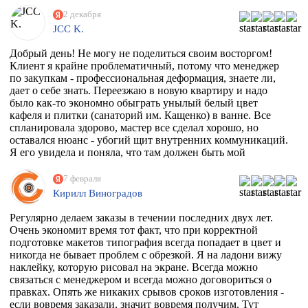
2 декабря
JCC K.
Добрый день! Не могу не поделиться своим восторгом!
Клиент я крайне проблематичный, потому что менеджер
по закупкам - профессиональная деформация, знаете ли,
дает о себе знать. Переезжаю в новую квартиру и надо
было как-то экономно обыграть унылый белый цвет
кафеля и плитки (санаторий им. Кащенко) в ванне. Все
спланировала здорово, мастер все сделал хорошо, но
оставался нюанс - убогий щит внутренних коммуникаций.
Я его увидела и поняла, что там должен быть мой
любимый Климт с его "Поцелуем". Очень долго искала
фирму, которая может это сделать. Разумеется их нет, в
7 февраля
моем случае, потому что наклейка должна была быть
Кирилл Виноградов
водостойкая, под мой размер и еще по моему макету,
учитывая, что типографии не работают поштучно))
Регулярно делаем заказы в течении последних двух лет.
Перерыла весь инет, разговаривала даже с фирмой из
Очень экономит время тот факт, что при корректной
Ростова, как говорится "и там послали". И тут наткнулась
подготовке макетов типография всегда попадает в цвет и
на эту организацию! Знала, что 100% откажут, но
никогда не бывает проблем с обрезкой. Я на ладони вижу
надежда, как говорится, живее всех живых. Заказ
наклейку, которую рисовал на экране. Всегда можно
приняли, менеджер Ярослава всегда была на связи и
связаться с менеджером и всегда можно договориться о
отвечала на все вопросы, напечатали наклейку за сутки
правках. Опять же никаких срывов сроков изготовления -
после получения макета. Мой визит в типографию
если вовремя заказали, значит вовремя получим. Тут