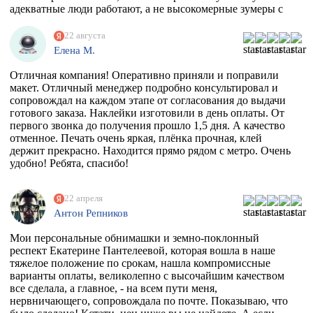
отдельная история - абсолютно потрясающая атмосфера и
адекватные люди работают, а не высокомерные зумеры с
люди!!!! Позитив сквозит даже от станков!
тыквенным смузи и тонкой душевной организацией.
РЕКОМЕНДУЮ ВСЕМИ ФИБРАМИ ДУШИ!
22 августа
Елена М.
Отличная компания! Оперативно приняли и поправили
макет. Отличный менеджер подробно консультировал и
сопровождал на каждом этапе от согласования до выдачи
готового заказа. Наклейки изготовили в день оплаты. От
первого звонка до получения прошло 1,5 дня. А качество
отменное. Печать очень яркая, плёнка прочная, клей
держит прекрасно. Находится прямо рядом с метро. Очень
удобно! Ребята, спасибо!
22 апреля
Антон Репников
Мои персональные обнимашки и земно-поклонный
респект Екатерине Пантелеевой, которая вошла в наше
тяжелое положение по срокам, нашла компромиссные
варианты оплаты, великолепно с высочайшим качеством
все сделала, а главное, - на всем пути меня,
нервничающего, сопровождала по почте. Показываю, что