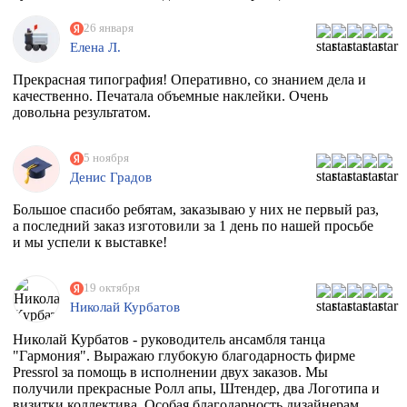
сохранности, они совершенно бесплатно дали нам тубус.
Огромное спасибо вам. Скоро будем новый баннер
26 января
печатать, обязательно обратимся к вам
Елена Л.
Прекрасная типография! Оперативно, со знанием дела и
качественно. Печатала объемные наклейки. Очень
довольна результатом.
5 ноября
Денис Градов
Большое спасибо ребятам, заказываю у них не первый раз,
а последний заказ изготовили за 1 день по нашей просьбе
и мы успели к выставке!
19 октября
Николай Курбатов
Николай Курбатов - руководитель ансамбля танца
"Гармония". Выражаю глубокую благодарность фирме
Pressrol за помощь в исполнении двух заказов. Мы
получили прекрасные Ролл апы, Штендер, два Логотипа и
визитки коллектива. Особая благодарность дизайнерам,