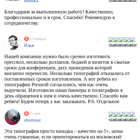
Biotika
Благодарим за выполненную работу! Качественно,
профессионально и в срок. Спасибо! Рекомендую к
сотрудничеству.
22 января
Илья
Нашей компании нужно было срочно изготовить
прессвол, несколько роллапов, беджей и визиток в сжатые
сроки для конференции, дату проведения которой
внезапно перенесли. Несколько типографий отказались от
поставленных сроков изготовления. А вот ребята из
типографии Pressroll согласились, чем нас очень
выручили. Изготовили наши баннеры и полиграфию в
день обращения к ним и очень качественно. Спасибо вам
ребята! Будем теперь у вас заказывать. P.S. Отдельное
спасибо менеджеру Максиму, который на этапе приёма
заказа квалифицированно всё растолковал и в
31 мая
последствии сообщал нам о степени готовности заказа,
shumnat
т.к. сроки нас поджимали.
Эта типография просто находка – качество на 5+, цены
очень гуманные, если ориентироваться на московский