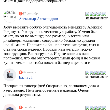
макет и даже подобрать изображение.
17 сентября
Александр Александров
Хочу выразить особую благодарность менеджеру Алексею
Родину, за быструю и качественную работу. У меня был
макет, но он не был нудного размера, Алексей или
дизайнеры компании , совершенно бесплатно сделали
новый макет. Напечатали баннер в течение суток, хотя я
ставила сроки неделю. Продали нам металлическую
конструкцию. Все загрузили. И даже вошли в наше
положение, что мы благотворительный фонд и не можем
купить чехол, но чтобы довезти баннер в целости и
сохранности, они совершенно бесплатно дали нам тубус.
Огромное спасибо вам. Скоро будем новый баннер
26 января
печатать, обязательно обратимся к вам
Елена Л.
Прекрасная типография! Оперативно, со знанием дела и
качественно. Печатала объемные наклейки. Очень
довольна результатом.
5 ноября