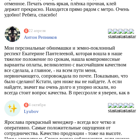
отменное. Печать очень яркая, плёнка прочная, клей
держит прекрасно. Находится прямо рядом с метро. Очень
удобно! Ребята, спасибо!
22 апреля
Антон Репников
Мои персональные обнимашки и земно-поклонный
респект Екатерине Пантелеевой, которая вошла в наше
тяжелое положение по срокам, нашла компромиссные
варианты оплаты, великолепно с высочайшим качеством
все сделала, а главное, - на всем пути меня,
нервничающего, сопровождала по почте. Показываю, что
было сделано! Кстати, цен ниже вы не найдете. А если
найдете, значит вы очень долго и упорно искали, но
всегда стоит вопрос качества. В прессролле я уверен, как в
себе! Обнял)))
4 октября
Lyubov
Ярослава прекрасный менеджер - всегда все четко и
оперативно. Самые положительные ощущения от
сотрудничества. Качество продукции - тоже на высоте.
Цены адекватные. Сроки всегда соблюдаются, если нужно