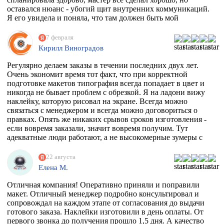
оставался нюанс - убогий щит внутренних коммуникаций.
Я его увидела и поняла, что там должен быть мой
любимый Климт с его "Поцелуем". Очень долго искала
фирму, которая может это сделать. Разумеется их нет, в
7 февраля
моем случае, потому что наклейка должна была быть
Кирилл Виноградов
водостойкая, под мой размер и еще по моему макету,
учитывая, что типографии не работают поштучно))
Регулярно делаем заказы в течении последних двух лет.
Перерыла весь инет, разговаривала даже с фирмой из
Очень экономит время тот факт, что при корректной
Ростова, как говорится "и там послали". И тут наткнулась
подготовке макетов типография всегда попадает в цвет и
на эту организацию! Знала, что 100% откажут, но
никогда не бывает проблем с обрезкой. Я на ладони вижу
надежда, как говорится, живее всех живых. Заказ
наклейку, которую рисовал на экране. Всегда можно
приняли, менеджер Ярослава всегда была на связи и
связаться с менеджером и всегда можно договориться о
отвечала на все вопросы, напечатали наклейку за сутки
правках. Опять же никаких срывов сроков изготовления -
после получения макета. Мой визит в типографию
если вовремя заказали, значит вовремя получим. Тут
отдельная история - абсолютно потрясающая атмосфера и
адекватные люди работают, а не высокомерные зумеры с
люди!!!! Позитив сквозит даже от станков!
тыквенным смузи и тонкой душевной организацией.
РЕКОМЕНДУЮ ВСЕМИ ФИБРАМИ ДУШИ!
22 августа
Елена М.
Отличная компания! Оперативно приняли и поправили
макет. Отличный менеджер подробно консультировал и
сопровождал на каждом этапе от согласования до выдачи
готового заказа. Наклейки изготовили в день оплаты. От
первого звонка до получения прошло 1,5 дня. А качество