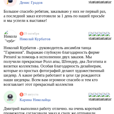
Денис Градов
Большое спасибо ребятам, заказываю у них не первый раз,
а последний заказ изготовили за 1 день по нашей просьбе
и мы успели к выставке!
19 октября
Николай Курбатов
Николай Курбатов - руководитель ансамбля танца
"Гармония". Выражаю глубокую благодарность фирме
Pressrol за помощь в исполнении двух заказов. Мы
получили прекрасные Ролл апы, Штендер, два Логотипа и
визитки коллектива. Особая благодарность дизайнерам,
которые из простых фотографий делают художественный
шедевр. А какие ребята работают в цехе где рождаются
наши шедевры. Всем вам огромное спасибо и тем кто
возглавлает этот прекрасный коллектив
единомышленников. Теперь я знаю к кому в Москве
обращаться за помощью.
29 августа
Карина Николайца
Дмитрий выполнил работу отлично. на очень короткий
промежуток согласовали заказ и сразу же отправили