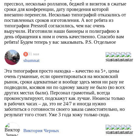
прессвол, несколько роллапов, беджей и визиток в сжатые
сроки для конференции, дату проведения которой
внезапно перенесли. Несколько типографий отказались от
поставленных сроков изготовления. А вот ребята из
типографии Pressroll согласились, чем нас очень
выручили. Изготовили наши баннеры и полиграфию в
день обращения к ним и очень качественно. Спасибо вам
ребята! Будем теперь у вас заказывать. P.S. Отдельное
спасибо менеджеру Максиму, который на этапе приёма
заказа квалифицированно всё растолковал и в
31 мая
последствии сообщал нам о степени готовности заказа,
shumnat
т.к. сроки нас поджимали.
Эта типография просто находка – качество на 5+, цены
очень гуманные, если ориентироваться на московский
рынок, сроки адекватные и вообще здесь меня ни разу не
подводили, косяков ни по одному заказу не было (во всех
других местах были). Персонал грамотный, всегда
проконсультируют, подскажут как лучше. Нюансы только
в рабочих часах – да, это не 24/7 и иногда нужно
заботиться о готовности своего заказа самостоятельно, но
результат того стоит. Уже 3 года хожу только сюда.
Виктория Черных