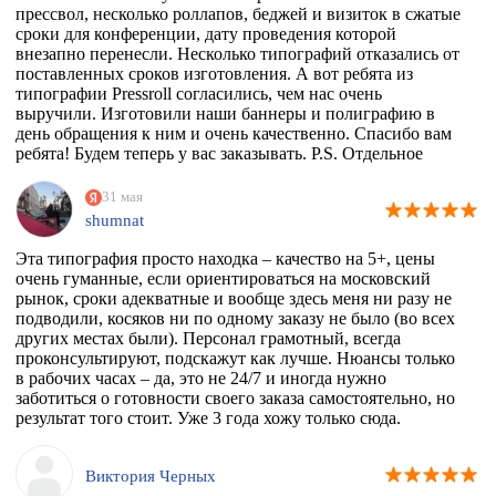
прессвол, несколько роллапов, беджей и визиток в сжатые
сроки для конференции, дату проведения которой
внезапно перенесли. Несколько типографий отказались от
поставленных сроков изготовления. А вот ребята из
типографии Pressroll согласились, чем нас очень
выручили. Изготовили наши баннеры и полиграфию в
день обращения к ним и очень качественно. Спасибо вам
ребята! Будем теперь у вас заказывать. P.S. Отдельное
спасибо менеджеру Максиму, который на этапе приёма
заказа квалифицированно всё растолковал и в
31 мая
последствии сообщал нам о степени готовности заказа,
shumnat
т.к. сроки нас поджимали.
Эта типография просто находка – качество на 5+, цены
очень гуманные, если ориентироваться на московский
рынок, сроки адекватные и вообще здесь меня ни разу не
подводили, косяков ни по одному заказу не было (во всех
других местах были). Персонал грамотный, всегда
проконсультируют, подскажут как лучше. Нюансы только
в рабочих часах – да, это не 24/7 и иногда нужно
заботиться о готовности своего заказа самостоятельно, но
результат того стоит. Уже 3 года хожу только сюда.
Виктория Черных