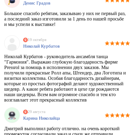
Денис Градов
Большое спасибо ребятам, заказываю у них не первый раз,
а последний заказ изготовили за 1 день по нашей просьбе
и мы успели к выставке!
19 октября
Николай Курбатов
Николай Курбатов - руководитель ансамбля танца
"Гармония". Выражаю глубокую благодарность фирме
Pressrol за помощь в исполнении двух заказов. Мы
получили прекрасные Ролл апы, Штендер, два Логотипа и
визитки коллектива. Особая благодарность дизайнерам,
которые из простых фотографий делают художественный
шедевр. А какие ребята работают в цехе где рождаются
наши шедевры. Всем вам огромное спасибо и тем кто
возглавлает этот прекрасный коллектив
единомышленников. Теперь я знаю к кому в Москве
обращаться за помощью.
29 августа
Карина Николайца
Дмитрий выполнил работу отлично. на очень короткий
промежуток согласовали заказ и сразу же отправили