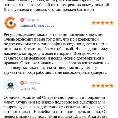
оставался нюанс - убогий щит внутренних коммуникаций.
Я его увидела и поняла, что там должен быть мой
любимый Климт с его "Поцелуем". Очень долго искала
фирму, которая может это сделать. Разумеется их нет, в
7 февраля
моем случае, потому что наклейка должна была быть
Кирилл Виноградов
водостойкая, под мой размер и еще по моему макету,
учитывая, что типографии не работают поштучно))
Регулярно делаем заказы в течении последних двух лет.
Перерыла весь инет, разговаривала даже с фирмой из
Очень экономит время тот факт, что при корректной
Ростова, как говорится "и там послали". И тут наткнулась
подготовке макетов типография всегда попадает в цвет и
на эту организацию! Знала, что 100% откажут, но
никогда не бывает проблем с обрезкой. Я на ладони вижу
надежда, как говорится, живее всех живых. Заказ
наклейку, которую рисовал на экране. Всегда можно
приняли, менеджер Ярослава всегда была на связи и
связаться с менеджером и всегда можно договориться о
отвечала на все вопросы, напечатали наклейку за сутки
правках. Опять же никаких срывов сроков изготовления -
после получения макета. Мой визит в типографию
если вовремя заказали, значит вовремя получим. Тут
отдельная история - абсолютно потрясающая атмосфера и
адекватные люди работают, а не высокомерные зумеры с
люди!!!! Позитив сквозит даже от станков!
тыквенным смузи и тонкой душевной организацией.
РЕКОМЕНДУЮ ВСЕМИ ФИБРАМИ ДУШИ!
22 августа
Елена М.
Отличная компания! Оперативно приняли и поправили
макет. Отличный менеджер подробно консультировал и
сопровождал на каждом этапе от согласования до выдачи
готового заказа. Наклейки изготовили в день оплаты. От
первого звонка до получения прошло 1,5 дня. А качество