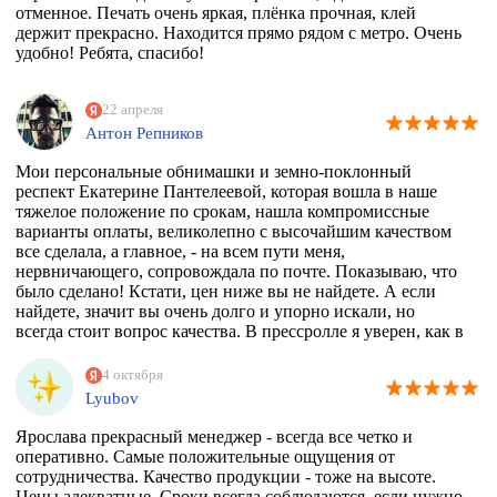
отменное. Печать очень яркая, плёнка прочная, клей
держит прекрасно. Находится прямо рядом с метро. Очень
удобно! Ребята, спасибо!
22 апреля
Антон Репников
Мои персональные обнимашки и земно-поклонный
респект Екатерине Пантелеевой, которая вошла в наше
тяжелое положение по срокам, нашла компромиссные
варианты оплаты, великолепно с высочайшим качеством
все сделала, а главное, - на всем пути меня,
нервничающего, сопровождала по почте. Показываю, что
было сделано! Кстати, цен ниже вы не найдете. А если
найдете, значит вы очень долго и упорно искали, но
всегда стоит вопрос качества. В прессролле я уверен, как в
себе! Обнял)))
4 октября
Lyubov
Ярослава прекрасный менеджер - всегда все четко и
оперативно. Самые положительные ощущения от
сотрудничества. Качество продукции - тоже на высоте.
Цены адекватные. Сроки всегда соблюдаются, если нужно