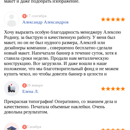
макет и даже подобрать изображение.
17 сентября
Александр Александров
Хочу выразить особую благодарность менеджеру Алексею
Родину, за быструю и качественную работу. У меня был
макет, но он не был нудного размера, Алексей или
дизайнеры компании , совершенно бесплатно сделали
новый макет. Напечатали баннер в течение суток, хотя я
ставила сроки неделю. Продали нам металлическую
конструкцию. Все загрузили. И даже вошли в наше
положение, что мы благотворительный фонд и не можем
купить чехол, но чтобы довезти баннер в целости и
сохранности, они совершенно бесплатно дали нам тубус.
Огромное спасибо вам. Скоро будем новый баннер
26 января
печатать, обязательно обратимся к вам
Елена Л.
Прекрасная типография! Оперативно, со знанием дела и
качественно. Печатала объемные наклейки. Очень
довольна результатом.
5 ноября