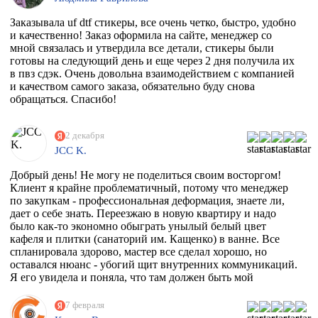
Заказывала uf dtf стикеры, все очень четко, быстро, удобно
и качественно! Заказ оформила на сайте, менеджер со
мной связалась и утвердила все детали, стикеры были
готовы на следующий день и еще через 2 дня получила их
в пвз сдэк. Очень довольна взаимодействием с компанией
и качеством самого заказа, обязательно буду снова
обращаться. Спасибо!
2 декабря
JCC K.
Добрый день! Не могу не поделиться своим восторгом!
Клиент я крайне проблематичный, потому что менеджер
по закупкам - профессиональная деформация, знаете ли,
дает о себе знать. Переезжаю в новую квартиру и надо
было как-то экономно обыграть унылый белый цвет
кафеля и плитки (санаторий им. Кащенко) в ванне. Все
спланировала здорово, мастер все сделал хорошо, но
оставался нюанс - убогий щит внутренних коммуникаций.
Я его увидела и поняла, что там должен быть мой
любимый Климт с его "Поцелуем". Очень долго искала
фирму, которая может это сделать. Разумеется их нет, в
7 февраля
моем случае, потому что наклейка должна была быть