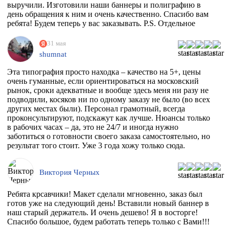
выручили. Изготовили наши баннеры и полиграфию в
день обращения к ним и очень качественно. Спасибо вам
ребята! Будем теперь у вас заказывать. P.S. Отдельное
спасибо менеджеру Максиму, который на этапе приёма
заказа квалифицированно всё растолковал и в
31 мая
последствии сообщал нам о степени готовности заказа,
shumnat
т.к. сроки нас поджимали.
Эта типография просто находка – качество на 5+, цены
очень гуманные, если ориентироваться на московский
рынок, сроки адекватные и вообще здесь меня ни разу не
подводили, косяков ни по одному заказу не было (во всех
других местах были). Персонал грамотный, всегда
проконсультируют, подскажут как лучше. Нюансы только
в рабочих часах – да, это не 24/7 и иногда нужно
заботиться о готовности своего заказа самостоятельно, но
результат того стоит. Уже 3 года хожу только сюда.
Виктория Черных
Ребята крсавчики! Макет сделали мгновенно, заказ был
готов уже на следующий день! Вставили новый баннер в
наш старый держатель. И очень дешево! Я в восторге!
Спасибо большое, будем работать теперь только с Вами!!!