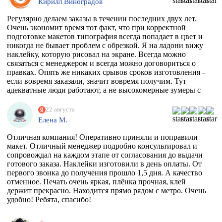
Кирилл Виноградов
водостойкая, под мой размер и еще по моему макету,
учитывая, что типографии не работают поштучно))
Регулярно делаем заказы в течении последних двух лет.
Перерыла весь инет, разговаривала даже с фирмой из
Очень экономит время тот факт, что при корректной
Ростова, как говорится "и там послали". И тут наткнулась
подготовке макетов типография всегда попадает в цвет и
на эту организацию! Знала, что 100% откажут, но
никогда не бывает проблем с обрезкой. Я на ладони вижу
надежда, как говорится, живее всех живых. Заказ
наклейку, которую рисовал на экране. Всегда можно
приняли, менеджер Ярослава всегда была на связи и
связаться с менеджером и всегда можно договориться о
отвечала на все вопросы, напечатали наклейку за сутки
правках. Опять же никаких срывов сроков изготовления -
после получения макета. Мой визит в типографию
если вовремя заказали, значит вовремя получим. Тут
отдельная история - абсолютно потрясающая атмосфера и
адекватные люди работают, а не высокомерные зумеры с
люди!!!! Позитив сквозит даже от станков!
тыквенным смузи и тонкой душевной организацией.
РЕКОМЕНДУЮ ВСЕМИ ФИБРАМИ ДУШИ!
22 августа
Елена М.
Отличная компания! Оперативно приняли и поправили
макет. Отличный менеджер подробно консультировал и
сопровождал на каждом этапе от согласования до выдачи
готового заказа. Наклейки изготовили в день оплаты. От
первого звонка до получения прошло 1,5 дня. А качество
отменное. Печать очень яркая, плёнка прочная, клей
держит прекрасно. Находится прямо рядом с метро. Очень
удобно! Ребята, спасибо!