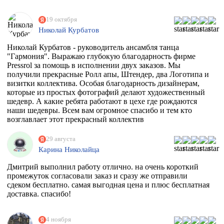
19 октября
Николай Курбатов
Николай Курбатов - руководитель ансамбля танца
"Гармония". Выражаю глубокую благодарность фирме
Pressrol за помощь в исполнении двух заказов. Мы
получили прекрасные Ролл апы, Штендер, два Логотипа и
визитки коллектива. Особая благодарность дизайнерам,
которые из простых фотографий делают художественный
шедевр. А какие ребята работают в цехе где рождаются
наши шедевры. Всем вам огромное спасибо и тем кто
возглавлает этот прекрасный коллектив
единомышленников. Теперь я знаю к кому в Москве
обращаться за помощью.
29 августа
Карина Николайца
Дмитрий выполнил работу отлично. на очень короткий
промежуток согласовали заказ и сразу же отправили
сдеком бесплатно. самая выгодная цена и плюс бесплатная
доставка. спасибо!
4 ноября