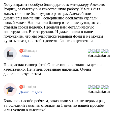
Хочу выразить особую благодарность менеджеру Алексею
Родину, за быструю и качественную работу. У меня был
макет, но он не был нудного размера, Алексей или
дизайнеры компании , совершенно бесплатно сделали
новый макет. Напечатали баннер в течение суток, хотя я
ставила сроки неделю. Продали нам металлическую
конструкцию. Все загрузили. И даже вошли в наше
положение, что мы благотворительный фонд и не можем
купить чехол, но чтобы довезти баннер в целости и
сохранности, они совершенно бесплатно дали нам тубус.
Огромное спасибо вам. Скоро будем новый баннер
26 января
печатать, обязательно обратимся к вам
Елена Л.
Прекрасная типография! Оперативно, со знанием дела и
качественно. Печатала объемные наклейки. Очень
довольна результатом.
5 ноября
Денис Градов
Большое спасибо ребятам, заказываю у них не первый раз,
а последний заказ изготовили за 1 день по нашей просьбе
и мы успели к выставке!