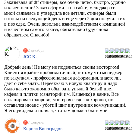
Заказывала uf dtf стикеры, все очень четко, быстро, удобно
и качественно! Заказ оформила на сайте, менеджер со
мной связалась и утвердила все детали, стикеры были
готовы на следующий день и еще через 2 дня получила их
в пвз сдэк. Очень довольна взаимодействием с компанией
и качеством самого заказа, обязательно буду снова
обращаться. Спасибо!
2 декабря
JCC K.
Добрый день! Не могу не поделиться своим восторгом!
Клиент я крайне проблематичный, потому что менеджер
по закупкам - профессиональная деформация, знаете ли,
дает о себе знать. Переезжаю в новую квартиру и надо
было как-то экономно обыграть унылый белый цвет
кафеля и плитки (санаторий им. Кащенко) в ванне. Все
спланировала здорово, мастер все сделал хорошо, но
оставался нюанс - убогий щит внутренних коммуникаций.
Я его увидела и поняла, что там должен быть мой
любимый Климт с его "Поцелуем". Очень долго искала
фирму, которая может это сделать. Разумеется их нет, в
7 февраля
моем случае, потому что наклейка должна была быть
Кирилл Виноградов
водостойкая, под мой размер и еще по моему макету,