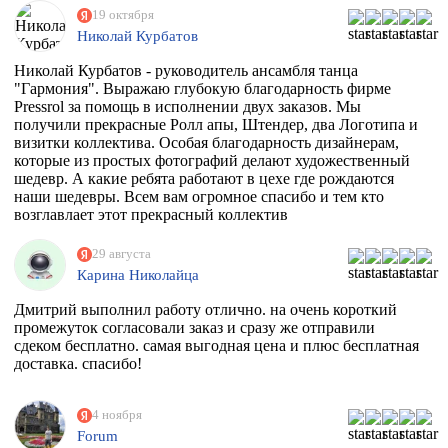
19 октября
Николай Курбатов
Николай Курбатов - руководитель ансамбля танца
"Гармония". Выражаю глубокую благодарность фирме
Pressrol за помощь в исполнении двух заказов. Мы
получили прекрасные Ролл апы, Штендер, два Логотипа и
визитки коллектива. Особая благодарность дизайнерам,
которые из простых фотографий делают художественный
шедевр. А какие ребята работают в цехе где рождаются
наши шедевры. Всем вам огромное спасибо и тем кто
возглавлает этот прекрасный коллектив
единомышленников. Теперь я знаю к кому в Москве
обращаться за помощью.
29 августа
Карина Николайца
Дмитрий выполнил работу отлично. на очень короткий
промежуток согласовали заказ и сразу же отправили
сдеком бесплатно. самая выгодная цена и плюс бесплатная
доставка. спасибо!
4 ноября
Forum