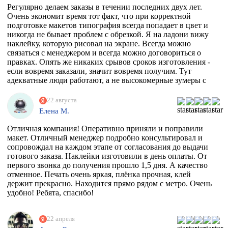
учитывая, что типографии не работают поштучно))
Регулярно делаем заказы в течении последних двух лет.
Перерыла весь инет, разговаривала даже с фирмой из
Очень экономит время тот факт, что при корректной
Ростова, как говорится "и там послали". И тут наткнулась
подготовке макетов типография всегда попадает в цвет и
на эту организацию! Знала, что 100% откажут, но
никогда не бывает проблем с обрезкой. Я на ладони вижу
надежда, как говорится, живее всех живых. Заказ
наклейку, которую рисовал на экране. Всегда можно
приняли, менеджер Ярослава всегда была на связи и
связаться с менеджером и всегда можно договориться о
отвечала на все вопросы, напечатали наклейку за сутки
правках. Опять же никаких срывов сроков изготовления -
после получения макета. Мой визит в типографию
если вовремя заказали, значит вовремя получим. Тут
отдельная история - абсолютно потрясающая атмосфера и
адекватные люди работают, а не высокомерные зумеры с
люди!!!! Позитив сквозит даже от станков!
тыквенным смузи и тонкой душевной организацией.
РЕКОМЕНДУЮ ВСЕМИ ФИБРАМИ ДУШИ!
22 августа
Елена М.
Отличная компания! Оперативно приняли и поправили
макет. Отличный менеджер подробно консультировал и
сопровождал на каждом этапе от согласования до выдачи
готового заказа. Наклейки изготовили в день оплаты. От
первого звонка до получения прошло 1,5 дня. А качество
отменное. Печать очень яркая, плёнка прочная, клей
держит прекрасно. Находится прямо рядом с метро. Очень
удобно! Ребята, спасибо!
22 апреля