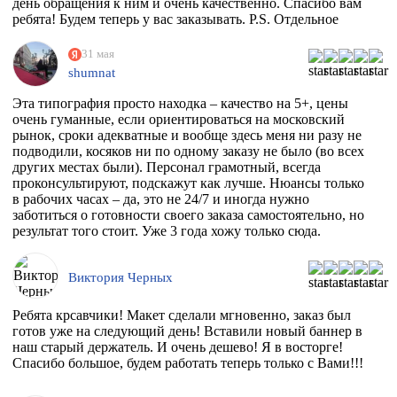
день обращения к ним и очень качественно. Спасибо вам
ребята! Будем теперь у вас заказывать. P.S. Отдельное
спасибо менеджеру Максиму, который на этапе приёма
заказа квалифицированно всё растолковал и в
31 мая
последствии сообщал нам о степени готовности заказа,
shumnat
т.к. сроки нас поджимали.
Эта типография просто находка – качество на 5+, цены
очень гуманные, если ориентироваться на московский
рынок, сроки адекватные и вообще здесь меня ни разу не
подводили, косяков ни по одному заказу не было (во всех
других местах были). Персонал грамотный, всегда
проконсультируют, подскажут как лучше. Нюансы только
в рабочих часах – да, это не 24/7 и иногда нужно
заботиться о готовности своего заказа самостоятельно, но
результат того стоит. Уже 3 года хожу только сюда.
Виктория Черных
Ребята крсавчики! Макет сделали мгновенно, заказ был
готов уже на следующий день! Вставили новый баннер в
наш старый держатель. И очень дешево! Я в восторге!
Спасибо большое, будем работать теперь только с Вами!!!