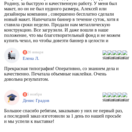
Родину, за быструю и качественную работу. У меня был
макет, но он не был нудного размера, Алексей или
дизайнеры компании , совершенно бесплатно сделали
новый макет. Напечатали баннер в течение суток, хотя я
ставила сроки неделю. Продали нам металлическую
конструкцию. Все загрузили. И даже вошли в наше
положение, что мы благотворительный фонд и не можем
купить чехол, но чтобы довезти баннер в целости и
сохранности, они совершенно бесплатно дали нам тубус.
Огромное спасибо вам. Скоро будем новый баннер
26 января
печатать, обязательно обратимся к вам
Елена Л.
Прекрасная типография! Оперативно, со знанием дела и
качественно. Печатала объемные наклейки. Очень
довольна результатом.
5 ноября
Денис Градов
Большое спасибо ребятам, заказываю у них не первый раз,
а последний заказ изготовили за 1 день по нашей просьбе
и мы успели к выставке!