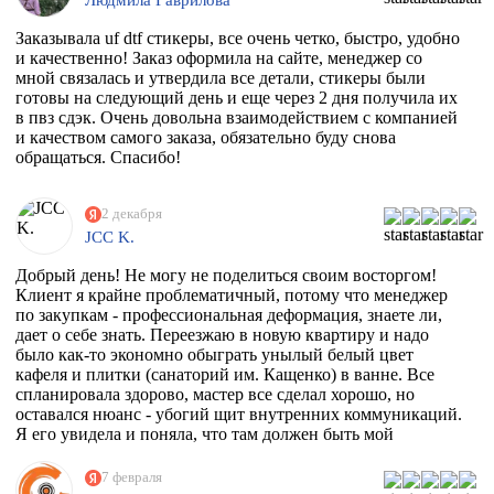
Заказывала uf dtf стикеры, все очень четко, быстро, удобно
и качественно! Заказ оформила на сайте, менеджер со
мной связалась и утвердила все детали, стикеры были
готовы на следующий день и еще через 2 дня получила их
в пвз сдэк. Очень довольна взаимодействием с компанией
и качеством самого заказа, обязательно буду снова
обращаться. Спасибо!
2 декабря
JCC K.
Добрый день! Не могу не поделиться своим восторгом!
Клиент я крайне проблематичный, потому что менеджер
по закупкам - профессиональная деформация, знаете ли,
дает о себе знать. Переезжаю в новую квартиру и надо
было как-то экономно обыграть унылый белый цвет
кафеля и плитки (санаторий им. Кащенко) в ванне. Все
спланировала здорово, мастер все сделал хорошо, но
оставался нюанс - убогий щит внутренних коммуникаций.
Я его увидела и поняла, что там должен быть мой
любимый Климт с его "Поцелуем". Очень долго искала
фирму, которая может это сделать. Разумеется их нет, в
7 февраля
моем случае, потому что наклейка должна была быть