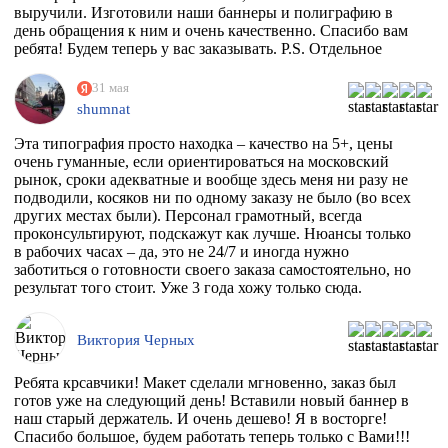
выручили. Изготовили наши баннеры и полиграфию в
день обращения к ним и очень качественно. Спасибо вам
ребята! Будем теперь у вас заказывать. P.S. Отдельное
спасибо менеджеру Максиму, который на этапе приёма
заказа квалифицированно всё растолковал и в
31 мая
последствии сообщал нам о степени готовности заказа,
shumnat
т.к. сроки нас поджимали.
Эта типография просто находка – качество на 5+, цены
очень гуманные, если ориентироваться на московский
рынок, сроки адекватные и вообще здесь меня ни разу не
подводили, косяков ни по одному заказу не было (во всех
других местах были). Персонал грамотный, всегда
проконсультируют, подскажут как лучше. Нюансы только
в рабочих часах – да, это не 24/7 и иногда нужно
заботиться о готовности своего заказа самостоятельно, но
результат того стоит. Уже 3 года хожу только сюда.
Виктория Черных
Ребята крсавчики! Макет сделали мгновенно, заказ был
готов уже на следующий день! Вставили новый баннер в
наш старый держатель. И очень дешево! Я в восторге!
Спасибо большое, будем работать теперь только с Вами!!!