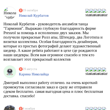
19 октября
Николай Курбатов
Николай Курбатов - руководитель ансамбля танца
"Гармония". Выражаю глубокую благодарность фирме
Pressrol за помощь в исполнении двух заказов. Мы
получили прекрасные Ролл апы, Штендер, два Логотипа и
визитки коллектива. Особая благодарность дизайнерам,
которые из простых фотографий делают художественный
шедевр. А какие ребята работают в цехе где рождаются
наши шедевры. Всем вам огромное спасибо и тем кто
возглавлает этот прекрасный коллектив
единомышленников. Теперь я знаю к кому в Москве
обращаться за помощью.
29 августа
Карина Николайца
Дмитрий выполнил работу отлично. на очень короткий
промежуток согласовали заказ и сразу же отправили
сдеком бесплатно. самая выгодная цена и плюс бесплатная
доставка. спасибо!
4 ноября