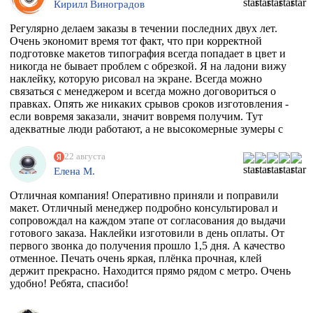
Кирилл Виноградов
водостойкая, под мой размер и еще по моему макету,
учитывая, что типографии не работают поштучно))
Регулярно делаем заказы в течении последних двух лет.
Перерыла весь инет, разговаривала даже с фирмой из
Очень экономит время тот факт, что при корректной
Ростова, как говорится "и там послали". И тут наткнулась
подготовке макетов типография всегда попадает в цвет и
на эту организацию! Знала, что 100% откажут, но
никогда не бывает проблем с обрезкой. Я на ладони вижу
надежда, как говорится, живее всех живых. Заказ
наклейку, которую рисовал на экране. Всегда можно
приняли, менеджер Ярослава всегда была на связи и
связаться с менеджером и всегда можно договориться о
отвечала на все вопросы, напечатали наклейку за сутки
правках. Опять же никаких срывов сроков изготовления -
после получения макета. Мой визит в типографию
если вовремя заказали, значит вовремя получим. Тут
отдельная история - абсолютно потрясающая атмосфера и
адекватные люди работают, а не высокомерные зумеры с
люди!!!! Позитив сквозит даже от станков!
тыквенным смузи и тонкой душевной организацией.
РЕКОМЕНДУЮ ВСЕМИ ФИБРАМИ ДУШИ!
22 августа
Елена М.
Отличная компания! Оперативно приняли и поправили
макет. Отличный менеджер подробно консультировал и
сопровождал на каждом этапе от согласования до выдачи
готового заказа. Наклейки изготовили в день оплаты. От
первого звонка до получения прошло 1,5 дня. А качество
отменное. Печать очень яркая, плёнка прочная, клей
держит прекрасно. Находится прямо рядом с метро. Очень
удобно! Ребята, спасибо!