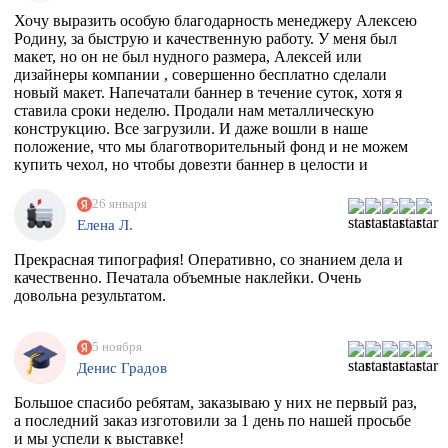
Хочу выразить особую благодарность менеджеру Алексею
Родину, за быструю и качественную работу. У меня был
макет, но он не был нудного размера, Алексей или
дизайнеры компании , совершенно бесплатно сделали
новый макет. Напечатали баннер в течение суток, хотя я
ставила сроки неделю. Продали нам металлическую
конструкцию. Все загрузили. И даже вошли в наше
положение, что мы благотворительный фонд и не можем
купить чехол, но чтобы довезти баннер в целости и
сохранности, они совершенно бесплатно дали нам тубус.
Огромное спасибо вам. Скоро будем новый баннер
26 января
печатать, обязательно обратимся к вам
Елена Л.
Прекрасная типография! Оперативно, со знанием дела и
качественно. Печатала объемные наклейки. Очень
довольна результатом.
5 ноября
Денис Градов
Большое спасибо ребятам, заказываю у них не первый раз,
а последний заказ изготовили за 1 день по нашей просьбе
и мы успели к выставке!