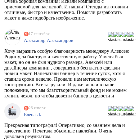
Очень хорошая компания! Искали компанию с
приемлемой для нас ценой. И нашли! Стенды изготовили
отличные, быстро и качественно. Помогли разработать
макет и даже подобрать изображение.
17 сентября
Александр Александров
Хочу выразить особую благодарность менеджеру Алексею
Родину, за быструю и качественную работу. У меня был
макет, но он не был нудного размера, Алексей или
дизайнеры компании , совершенно бесплатно сделали
новый макет. Напечатали баннер в течение суток, хотя я
ставила сроки неделю. Продали нам металлическую
конструкцию. Все загрузили. И даже вошли в наше
положение, что мы благотворительный фонд и не можем
купить чехол, но чтобы довезти баннер в целости и
сохранности, они совершенно бесплатно дали нам тубус.
Огромное спасибо вам. Скоро будем новый баннер
26 января
печатать, обязательно обратимся к вам
Елена Л.
Прекрасная типография! Оперативно, со знанием дела и
качественно. Печатала объемные наклейки. Очень
довольна результатом.