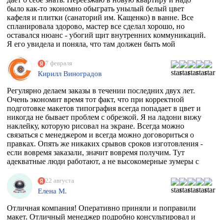
было как-то экономно обыграть унылый белый цвет
кафеля и плитки (санаторий им. Кащенко) в ванне. Все
спланировала здорово, мастер все сделал хорошо, но
оставался нюанс - убогий щит внутренних коммуникаций.
Я его увидела и поняла, что там должен быть мой
любимый Климт с его "Поцелуем". Очень долго искала
фирму, которая может это сделать. Разумеется их нет, в
7 февраля
моем случае, потому что наклейка должна была быть
Кирилл Виноградов
водостойкая, под мой размер и еще по моему макету,
учитывая, что типографии не работают поштучно))
Регулярно делаем заказы в течении последних двух лет.
Перерыла весь инет, разговаривала даже с фирмой из
Очень экономит время тот факт, что при корректной
Ростова, как говорится "и там послали". И тут наткнулась
подготовке макетов типография всегда попадает в цвет и
на эту организацию! Знала, что 100% откажут, но
никогда не бывает проблем с обрезкой. Я на ладони вижу
надежда, как говорится, живее всех живых. Заказ
наклейку, которую рисовал на экране. Всегда можно
приняли, менеджер Ярослава всегда была на связи и
связаться с менеджером и всегда можно договориться о
отвечала на все вопросы, напечатали наклейку за сутки
правках. Опять же никаких срывов сроков изготовления -
после получения макета. Мой визит в типографию
если вовремя заказали, значит вовремя получим. Тут
отдельная история - абсолютно потрясающая атмосфера и
адекватные люди работают, а не высокомерные зумеры с
люди!!!! Позитив сквозит даже от станков!
тыквенным смузи и тонкой душевной организацией.
РЕКОМЕНДУЮ ВСЕМИ ФИБРАМИ ДУШИ!
22 августа
Елена М.
Отличная компания! Оперативно приняли и поправили
макет. Отличный менеджер подробно консультировал и