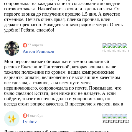
сопровождал на каждом этапе от согласования до выдачи
готового заказа. Наклейки изготовили в день оплаты. От
первого звонка до получения прошло 1,5 дня. А качество
отменное. Печать очень яркая, плёнка прочная, клей
держит прекрасно. Находится прямо рядом с метро. Очень
удобно! Ребята, спасибо!
22 апреля
Антон Репников
Мои персональные обнимашки и земно-поклонный
респект Екатерине Пантелеевой, которая вошла в наше
тяжелое положение по срокам, нашла компромиссные
варианты оплаты, великолепно с высочайшим качеством
все сделала, а главное, - на всем пути меня,
нервничающего, сопровождала по почте. Показываю, что
было сделано! Кстати, цен ниже вы не найдете. А если
найдете, значит вы очень долго и упорно искали, но
всегда стоит вопрос качества. В прессролле я уверен, как в
себе! Обнял)))
4 октября
Lyubov
Ярослава прекрасный менеджер - всегда все четко и