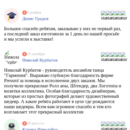
5 ноября
Денис Градов
Большое спасибо ребятам, заказываю у них не первый раз,
а последний заказ изготовили за 1 день по нашей просьбе
и мы успели к выставке!
19 октября
Николай Курбатов
Николай Курбатов - руководитель ансамбля танца
"Гармония". Выражаю глубокую благодарность фирме
Pressrol за помощь в исполнении двух заказов. Мы
получили прекрасные Ролл апы, Штендер, два Логотипа и
визитки коллектива. Особая благодарность дизайнерам,
которые из простых фотографий делают художественный
шедевр. А какие ребята работают в цехе где рождаются
наши шедевры. Всем вам огромное спасибо и тем кто
возглавлает этот прекрасный коллектив
единомышленников. Теперь я знаю к кому в Москве
обращаться за помощью.
29 августа
Карина Николайца