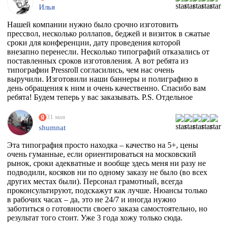
Илья
Нашей компании нужно было срочно изготовить
прессвол, несколько роллапов, беджей и визиток в сжатые
сроки для конференции, дату проведения которой
внезапно перенесли. Несколько типографий отказались от
поставленных сроков изготовления. А вот ребята из
типографии Pressroll согласились, чем нас очень
выручили. Изготовили наши баннеры и полиграфию в
день обращения к ним и очень качественно. Спасибо вам
ребята! Будем теперь у вас заказывать. P.S. Отдельное
спасибо менеджеру Максиму, который на этапе приёма
заказа квалифицированно всё растолковал и в
31 мая
последствии сообщал нам о степени готовности заказа,
shumnat
т.к. сроки нас поджимали.
Эта типография просто находка – качество на 5+, цены
очень гуманные, если ориентироваться на московский
рынок, сроки адекватные и вообще здесь меня ни разу не
подводили, косяков ни по одному заказу не было (во всех
других местах были). Персонал грамотный, всегда
проконсультируют, подскажут как лучше. Нюансы только
в рабочих часах – да, это не 24/7 и иногда нужно
заботиться о готовности своего заказа самостоятельно, но
результат того стоит. Уже 3 года хожу только сюда.