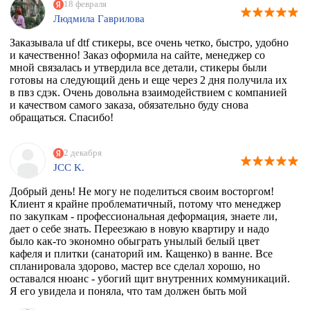
18 февраля
Людмила Гаврилова
Заказывала uf dtf стикеры, все очень четко, быстро, удобно
и качественно! Заказ оформила на сайте, менеджер со
мной связалась и утвердила все детали, стикеры были
готовы на следующий день и еще через 2 дня получила их
в пвз сдэк. Очень довольна взаимодействием с компанией
и качеством самого заказа, обязательно буду снова
обращаться. Спасибо!
2 декабря
JCC K.
Добрый день! Не могу не поделиться своим восторгом!
Клиент я крайне проблематичный, потому что менеджер
по закупкам - профессиональная деформация, знаете ли,
дает о себе знать. Переезжаю в новую квартиру и надо
было как-то экономно обыграть унылый белый цвет
кафеля и плитки (санаторий им. Кащенко) в ванне. Все
спланировала здорово, мастер все сделал хорошо, но
оставался нюанс - убогий щит внутренних коммуникаций.
Я его увидела и поняла, что там должен быть мой
любимый Климт с его "Поцелуем". Очень долго искала