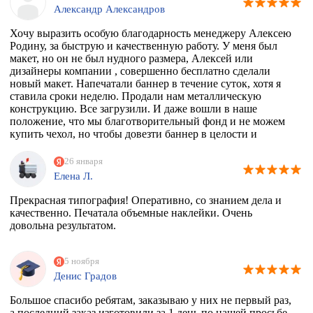
Александр Александров
Хочу выразить особую благодарность менеджеру Алексею
Родину, за быструю и качественную работу. У меня был
макет, но он не был нудного размера, Алексей или
дизайнеры компании , совершенно бесплатно сделали
новый макет. Напечатали баннер в течение суток, хотя я
ставила сроки неделю. Продали нам металлическую
конструкцию. Все загрузили. И даже вошли в наше
положение, что мы благотворительный фонд и не можем
купить чехол, но чтобы довезти баннер в целости и
сохранности, они совершенно бесплатно дали нам тубус.
Огромное спасибо вам. Скоро будем новый баннер
26 января
печатать, обязательно обратимся к вам
Елена Л.
Прекрасная типография! Оперативно, со знанием дела и
качественно. Печатала объемные наклейки. Очень
довольна результатом.
5 ноября
Денис Градов
Большое спасибо ребятам, заказываю у них не первый раз,
а последний заказ изготовили за 1 день по нашей просьбе