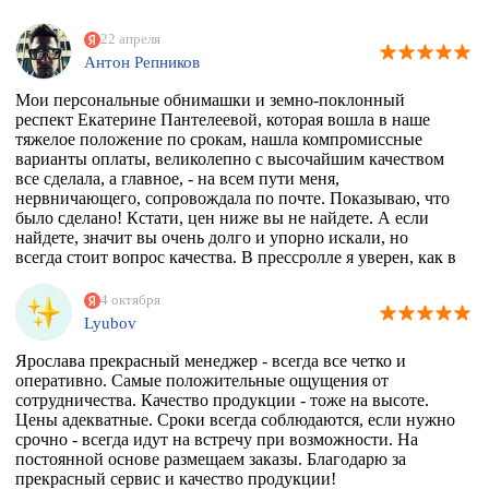
22 апреля
Антон Репников
Мои персональные обнимашки и земно-поклонный
респект Екатерине Пантелеевой, которая вошла в наше
тяжелое положение по срокам, нашла компромиссные
варианты оплаты, великолепно с высочайшим качеством
все сделала, а главное, - на всем пути меня,
нервничающего, сопровождала по почте. Показываю, что
было сделано! Кстати, цен ниже вы не найдете. А если
найдете, значит вы очень долго и упорно искали, но
всегда стоит вопрос качества. В прессролле я уверен, как в
себе! Обнял)))
4 октября
Lyubov
Ярослава прекрасный менеджер - всегда все четко и
оперативно. Самые положительные ощущения от
сотрудничества. Качество продукции - тоже на высоте.
Цены адекватные. Сроки всегда соблюдаются, если нужно
срочно - всегда идут на встречу при возможности. На
постоянной основе размещаем заказы. Благодарю за
прекрасный сервис и качество продукции!