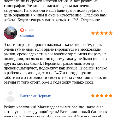
поставленных сроков изготовления. А вот ребята из
типографии Pressroll согласились, чем нас очень
выручили. Изготовили наши баннеры и полиграфию в
день обращения к ним и очень качественно. Спасибо вам
ребята! Будем теперь у вас заказывать. P.S. Отдельное
спасибо менеджеру Максиму, который на этапе приёма
заказа квалифицированно всё растолковал и в
31 мая
последствии сообщал нам о степени готовности заказа,
shumnat
т.к. сроки нас поджимали.
Эта типография просто находка – качество на 5+, цены
очень гуманные, если ориентироваться на московский
рынок, сроки адекватные и вообще здесь меня ни разу не
подводили, косяков ни по одному заказу не было (во всех
других местах были). Персонал грамотный, всегда
проконсультируют, подскажут как лучше. Нюансы только
в рабочих часах – да, это не 24/7 и иногда нужно
заботиться о готовности своего заказа самостоятельно, но
результат того стоит. Уже 3 года хожу только сюда.
Виктория Черных
Ребята крсавчики! Макет сделали мгновенно, заказ был
готов уже на следующий день! Вставили новый баннер в
наш старый держатель. И очень дешево! Я в восторге!