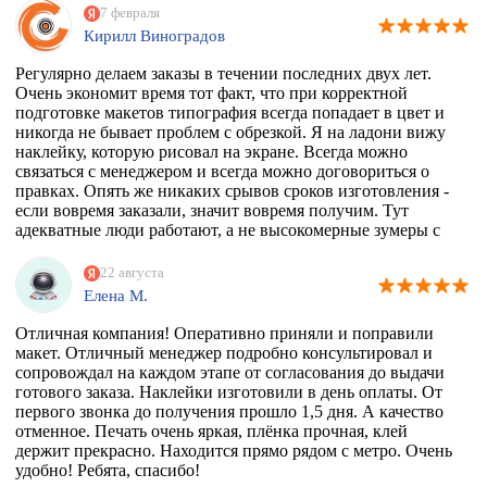
фирму, которая может это сделать. Разумеется их нет, в
7 февраля
моем случае, потому что наклейка должна была быть
Кирилл Виноградов
водостойкая, под мой размер и еще по моему макету,
учитывая, что типографии не работают поштучно))
Регулярно делаем заказы в течении последних двух лет.
Перерыла весь инет, разговаривала даже с фирмой из
Очень экономит время тот факт, что при корректной
Ростова, как говорится "и там послали". И тут наткнулась
подготовке макетов типография всегда попадает в цвет и
на эту организацию! Знала, что 100% откажут, но
никогда не бывает проблем с обрезкой. Я на ладони вижу
надежда, как говорится, живее всех живых. Заказ
наклейку, которую рисовал на экране. Всегда можно
приняли, менеджер Ярослава всегда была на связи и
связаться с менеджером и всегда можно договориться о
отвечала на все вопросы, напечатали наклейку за сутки
правках. Опять же никаких срывов сроков изготовления -
после получения макета. Мой визит в типографию
если вовремя заказали, значит вовремя получим. Тут
отдельная история - абсолютно потрясающая атмосфера и
адекватные люди работают, а не высокомерные зумеры с
люди!!!! Позитив сквозит даже от станков!
тыквенным смузи и тонкой душевной организацией.
РЕКОМЕНДУЮ ВСЕМИ ФИБРАМИ ДУШИ!
22 августа
Елена М.
Отличная компания! Оперативно приняли и поправили
макет. Отличный менеджер подробно консультировал и
сопровождал на каждом этапе от согласования до выдачи
готового заказа. Наклейки изготовили в день оплаты. От
первого звонка до получения прошло 1,5 дня. А качество
отменное. Печать очень яркая, плёнка прочная, клей
держит прекрасно. Находится прямо рядом с метро. Очень
удобно! Ребята, спасибо!