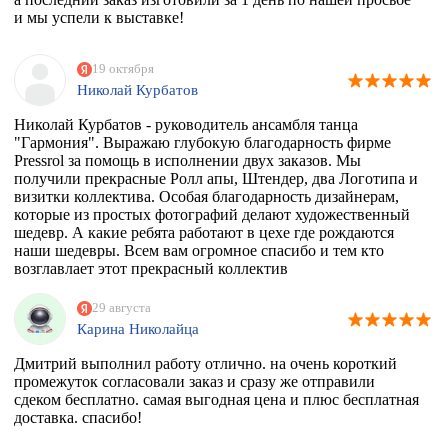
и мы успели к выставке!
19 октября
Николай Курбатов
Николай Курбатов - руководитель ансамбля танца
"Гармония". Выражаю глубокую благодарность фирме
Pressrol за помощь в исполнении двух заказов. Мы
получили прекрасные Ролл апы, Штендер, два Логотипа и
визитки коллектива. Особая благодарность дизайнерам,
которые из простых фотографий делают художественный
шедевр. А какие ребята работают в цехе где рождаются
наши шедевры. Всем вам огромное спасибо и тем кто
возглавлает этот прекрасный коллектив
единомышленников. Теперь я знаю к кому в Москве
обращаться за помощью.
29 августа
Карина Николайца
Дмитрий выполнил работу отлично. на очень короткий
промежуток согласовали заказ и сразу же отправили
сдеком бесплатно. самая выгодная цена и плюс бесплатная
доставка. спасибо!