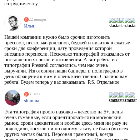
сотрудничеству.
22 января
Илья
Нашей компании нужно было срочно изготовить
прессвол, несколько роллапов, беджей и визиток в сжатые
сроки для конференции, дату проведения которой
внезапно перенесли. Несколько типографий отказались от
поставленных сроков изготовления. А вот ребята из
типографии Pressroll согласились, чем нас очень
выручили. Изготовили наши баннеры и полиграфию в
день обращения к ним и очень качественно. Спасибо вам
ребята! Будем теперь у вас заказывать. P.S. Отдельное
спасибо менеджеру Максиму, который на этапе приёма
заказа квалифицированно всё растолковал и в
31 мая
последствии сообщал нам о степени готовности заказа,
shumnat
т.к. сроки нас поджимали.
Эта типография просто находка – качество на 5+, цены
очень гуманные, если ориентироваться на московский
рынок, сроки адекватные и вообще здесь меня ни разу не
подводили, косяков ни по одному заказу не было (во всех
других местах были). Персонал грамотный, всегда
проконсультируют, подскажут как лучше. Нюансы только