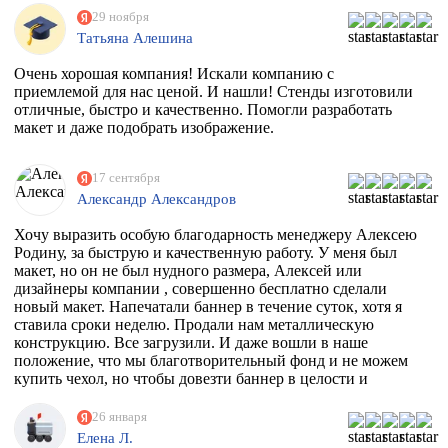
29 ноября
Татьяна Алешина
Очень хорошая компания! Искали компанию с
приемлемой для нас ценой. И нашли! Стенды изготовили
отличные, быстро и качественно. Помогли разработать
макет и даже подобрать изображение.
17 сентября
Александр Александров
Хочу выразить особую благодарность менеджеру Алексею
Родину, за быструю и качественную работу. У меня был
макет, но он не был нудного размера, Алексей или
дизайнеры компании , совершенно бесплатно сделали
новый макет. Напечатали баннер в течение суток, хотя я
ставила сроки неделю. Продали нам металлическую
конструкцию. Все загрузили. И даже вошли в наше
положение, что мы благотворительный фонд и не можем
купить чехол, но чтобы довезти баннер в целости и
сохранности, они совершенно бесплатно дали нам тубус.
Огромное спасибо вам. Скоро будем новый баннер
26 января
печатать, обязательно обратимся к вам
Елена Л.