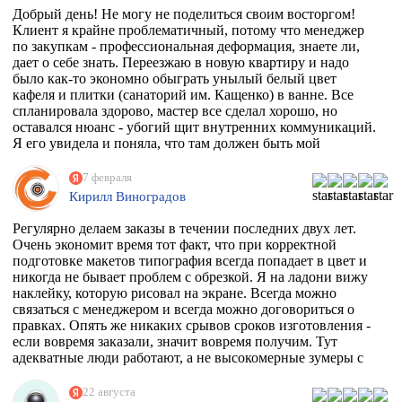
Добрый день! Не могу не поделиться своим восторгом!
Клиент я крайне проблематичный, потому что менеджер
по закупкам - профессиональная деформация, знаете ли,
дает о себе знать. Переезжаю в новую квартиру и надо
было как-то экономно обыграть унылый белый цвет
кафеля и плитки (санаторий им. Кащенко) в ванне. Все
спланировала здорово, мастер все сделал хорошо, но
оставался нюанс - убогий щит внутренних коммуникаций.
Я его увидела и поняла, что там должен быть мой
любимый Климт с его "Поцелуем". Очень долго искала
фирму, которая может это сделать. Разумеется их нет, в
7 февраля
моем случае, потому что наклейка должна была быть
Кирилл Виноградов
водостойкая, под мой размер и еще по моему макету,
учитывая, что типографии не работают поштучно))
Регулярно делаем заказы в течении последних двух лет.
Перерыла весь инет, разговаривала даже с фирмой из
Очень экономит время тот факт, что при корректной
Ростова, как говорится "и там послали". И тут наткнулась
подготовке макетов типография всегда попадает в цвет и
на эту организацию! Знала, что 100% откажут, но
никогда не бывает проблем с обрезкой. Я на ладони вижу
надежда, как говорится, живее всех живых. Заказ
наклейку, которую рисовал на экране. Всегда можно
приняли, менеджер Ярослава всегда была на связи и
связаться с менеджером и всегда можно договориться о
отвечала на все вопросы, напечатали наклейку за сутки
правках. Опять же никаких срывов сроков изготовления -
после получения макета. Мой визит в типографию
если вовремя заказали, значит вовремя получим. Тут
отдельная история - абсолютно потрясающая атмосфера и
адекватные люди работают, а не высокомерные зумеры с
люди!!!! Позитив сквозит даже от станков!
тыквенным смузи и тонкой душевной организацией.
РЕКОМЕНДУЮ ВСЕМИ ФИБРАМИ ДУШИ!
22 августа