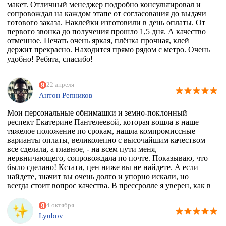
макет. Отличный менеджер подробно консультировал и
сопровождал на каждом этапе от согласования до выдачи
готового заказа. Наклейки изготовили в день оплаты. От
первого звонка до получения прошло 1,5 дня. А качество
отменное. Печать очень яркая, плёнка прочная, клей
держит прекрасно. Находится прямо рядом с метро. Очень
удобно! Ребята, спасибо!
22 апреля
Антон Репников
Мои персональные обнимашки и земно-поклонный
респект Екатерине Пантелеевой, которая вошла в наше
тяжелое положение по срокам, нашла компромиссные
варианты оплаты, великолепно с высочайшим качеством
все сделала, а главное, - на всем пути меня,
нервничающего, сопровождала по почте. Показываю, что
было сделано! Кстати, цен ниже вы не найдете. А если
найдете, значит вы очень долго и упорно искали, но
всегда стоит вопрос качества. В прессролле я уверен, как в
себе! Обнял)))
4 октября
Lyubov