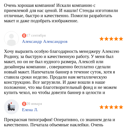
Очень хорошая компания! Искали компанию с
приемлемой для нас ценой. И нашли! Стенды изготовили
отличные, быстро и качественно. Помогли разработать
макет и даже подобрать изображение.
17 сентября
Александр Александров
Хочу выразить особую благодарность менеджеру Алексею
Родину, за быструю и качественную работу. У меня был
макет, но он не был нудного размера, Алексей или
дизайнеры компании , совершенно бесплатно сделали
новый макет. Напечатали баннер в течение суток, хотя я
ставила сроки неделю. Продали нам металлическую
конструкцию. Все загрузили. И даже вошли в наше
положение, что мы благотворительный фонд и не можем
купить чехол, но чтобы довезти баннер в целости и
сохранности, они совершенно бесплатно дали нам тубус.
Огромное спасибо вам. Скоро будем новый баннер
26 января
печатать, обязательно обратимся к вам
Елена Л.
Прекрасная типография! Оперативно, со знанием дела и
качественно. Печатала объемные наклейки. Очень