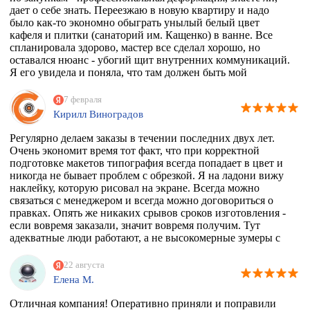
дает о себе знать. Переезжаю в новую квартиру и надо
было как-то экономно обыграть унылый белый цвет
кафеля и плитки (санаторий им. Кащенко) в ванне. Все
спланировала здорово, мастер все сделал хорошо, но
оставался нюанс - убогий щит внутренних коммуникаций.
Я его увидела и поняла, что там должен быть мой
любимый Климт с его "Поцелуем". Очень долго искала
фирму, которая может это сделать. Разумеется их нет, в
7 февраля
моем случае, потому что наклейка должна была быть
Кирилл Виноградов
водостойкая, под мой размер и еще по моему макету,
учитывая, что типографии не работают поштучно))
Регулярно делаем заказы в течении последних двух лет.
Перерыла весь инет, разговаривала даже с фирмой из
Очень экономит время тот факт, что при корректной
Ростова, как говорится "и там послали". И тут наткнулась
подготовке макетов типография всегда попадает в цвет и
на эту организацию! Знала, что 100% откажут, но
никогда не бывает проблем с обрезкой. Я на ладони вижу
надежда, как говорится, живее всех живых. Заказ
наклейку, которую рисовал на экране. Всегда можно
приняли, менеджер Ярослава всегда была на связи и
связаться с менеджером и всегда можно договориться о
отвечала на все вопросы, напечатали наклейку за сутки
правках. Опять же никаких срывов сроков изготовления -
после получения макета. Мой визит в типографию
если вовремя заказали, значит вовремя получим. Тут
отдельная история - абсолютно потрясающая атмосфера и
адекватные люди работают, а не высокомерные зумеры с
люди!!!! Позитив сквозит даже от станков!
тыквенным смузи и тонкой душевной организацией.
РЕКОМЕНДУЮ ВСЕМИ ФИБРАМИ ДУШИ!
22 августа
Елена М.
Отличная компания! Оперативно приняли и поправили