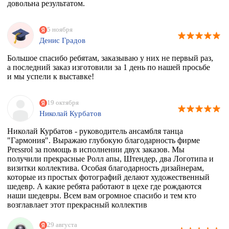
довольна результатом.
5 ноября
Денис Градов
Большое спасибо ребятам, заказываю у них не первый раз,
а последний заказ изготовили за 1 день по нашей просьбе
и мы успели к выставке!
19 октября
Николай Курбатов
Николай Курбатов - руководитель ансамбля танца
"Гармония". Выражаю глубокую благодарность фирме
Pressrol за помощь в исполнении двух заказов. Мы
получили прекрасные Ролл апы, Штендер, два Логотипа и
визитки коллектива. Особая благодарность дизайнерам,
которые из простых фотографий делают художественный
шедевр. А какие ребята работают в цехе где рождаются
наши шедевры. Всем вам огромное спасибо и тем кто
возглавлает этот прекрасный коллектив
единомышленников. Теперь я знаю к кому в Москве
обращаться за помощью.
29 августа