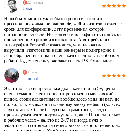
22 января
Илья
Нашей компании нужно было срочно изготовить
прессвол, несколько роллапов, беджей и визиток в сжатые
сроки для конференции, дату проведения которой
внезапно перенесли. Несколько типографий отказались от
поставленных сроков изготовления. А вот ребята из
типографии Pressroll согласились, чем нас очень
выручили. Изготовили наши баннеры и полиграфию в
день обращения к ним и очень качественно. Спасибо вам
ребята! Будем теперь у вас заказывать. P.S. Отдельное
спасибо менеджеру Максиму, который на этапе приёма
заказа квалифицированно всё растолковал и в
31 мая
последствии сообщал нам о степени готовности заказа,
shumnat
т.к. сроки нас поджимали.
Эта типография просто находка – качество на 5+, цены
очень гуманные, если ориентироваться на московский
рынок, сроки адекватные и вообще здесь меня ни разу не
подводили, косяков ни по одному заказу не было (во всех
других местах были). Персонал грамотный, всегда
проконсультируют, подскажут как лучше. Нюансы только
в рабочих часах – да, это не 24/7 и иногда нужно
заботиться о готовности своего заказа самостоятельно, но
результат того стоит. Уже 3 года хожу только сюда.