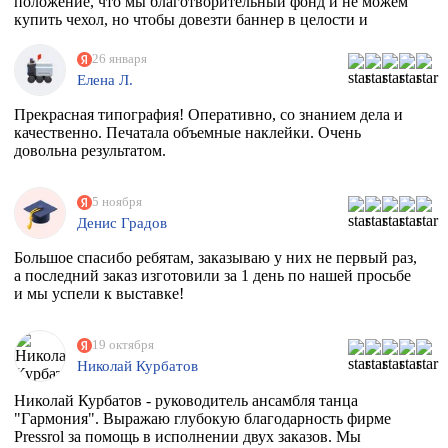
положение, что мы благотворительный фонд и не можем
купить чехол, но чтобы довезти баннер в целости и
сохранности, они совершенно бесплатно дали нам тубус.
Огромное спасибо вам. Скоро будем новый баннер
26 января
печатать, обязательно обратимся к вам
Елена Л.
Прекрасная типография! Оперативно, со знанием дела и
качественно. Печатала объемные наклейки. Очень
довольна результатом.
5 ноября
Денис Градов
Большое спасибо ребятам, заказываю у них не первый раз,
а последний заказ изготовили за 1 день по нашей просьбе
и мы успели к выставке!
19 октября
Николай Курбатов
Николай Курбатов - руководитель ансамбля танца
"Гармония". Выражаю глубокую благодарность фирме
Pressrol за помощь в исполнении двух заказов. Мы