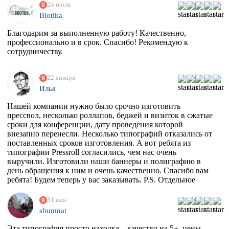
24 июля
Biotika
Благодарим за выполненную работу! Качественно,
профессионально и в срок. Спасибо! Рекомендую к
сотрудничеству.
22 января
Илья
Нашей компании нужно было срочно изготовить
прессвол, несколько роллапов, беджей и визиток в сжатые
сроки для конференции, дату проведения которой
внезапно перенесли. Несколько типографий отказались от
поставленных сроков изготовления. А вот ребята из
типографии Pressroll согласились, чем нас очень
выручили. Изготовили наши баннеры и полиграфию в
день обращения к ним и очень качественно. Спасибо вам
ребята! Будем теперь у вас заказывать. P.S. Отдельное
спасибо менеджеру Максиму, который на этапе приёма
заказа квалифицированно всё растолковал и в
31 мая
последствии сообщал нам о степени готовности заказа,
shumnat
т.к. сроки нас поджимали.
Эта типография просто находка – качество на 5+, цены