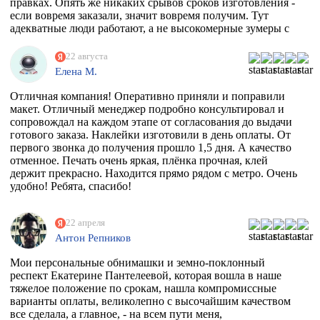
правках. Опять же никаких срывов сроков изготовления -
после получения макета. Мой визит в типографию
если вовремя заказали, значит вовремя получим. Тут
отдельная история - абсолютно потрясающая атмосфера и
адекватные люди работают, а не высокомерные зумеры с
люди!!!! Позитив сквозит даже от станков!
тыквенным смузи и тонкой душевной организацией.
РЕКОМЕНДУЮ ВСЕМИ ФИБРАМИ ДУШИ!
22 августа
Елена М.
Отличная компания! Оперативно приняли и поправили
макет. Отличный менеджер подробно консультировал и
сопровождал на каждом этапе от согласования до выдачи
готового заказа. Наклейки изготовили в день оплаты. От
первого звонка до получения прошло 1,5 дня. А качество
отменное. Печать очень яркая, плёнка прочная, клей
держит прекрасно. Находится прямо рядом с метро. Очень
удобно! Ребята, спасибо!
22 апреля
Антон Репников
Мои персональные обнимашки и земно-поклонный
респект Екатерине Пантелеевой, которая вошла в наше
тяжелое положение по срокам, нашла компромиссные
варианты оплаты, великолепно с высочайшим качеством
все сделала, а главное, - на всем пути меня,