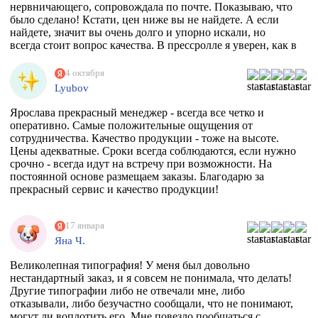
нервничающего, сопровождала по почте. Показываю, что
было сделано! Кстати, цен ниже вы не найдете. А если
найдете, значит вы очень долго и упорно искали, но
всегда стоит вопрос качества. В прессролле я уверен, как в
себе! Обнял)))
4 октября
Lyubov
Ярослава прекрасный менеджер - всегда все четко и
оперативно. Самые положительные ощущения от
сотрудничества. Качество продукции - тоже на высоте.
Цены адекватные. Сроки всегда соблюдаются, если нужно
срочно - всегда идут на встречу при возможности. На
постоянной основе размещаем заказы. Благодарю за
прекрасный сервис и качество продукции!
17 января
Яна Ч.
Великолепная типография! У меня был довольно
нестандартный заказ, и я совсем не понимала, что делать!
Другие типографии либо не отвечали мне, либо
отказывали, либо безучастно сообщали, что не понимают,
могут ли воплотить его. Мне повезло пообщаться с