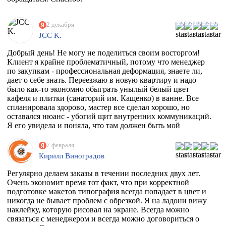
2 декабря
JCC K.
Добрый день! Не могу не поделиться своим восторгом!
Клиент я крайне проблематичный, потому что менеджер
по закупкам - профессиональная деформация, знаете ли,
дает о себе знать. Переезжаю в новую квартиру и надо
было как-то экономно обыграть унылый белый цвет
кафеля и плитки (санаторий им. Кащенко) в ванне. Все
спланировала здорово, мастер все сделал хорошо, но
оставался нюанс - убогий щит внутренних коммуникаций.
Я его увидела и поняла, что там должен быть мой
любимый Климт с его "Поцелуем". Очень долго искала
фирму, которая может это сделать. Разумеется их нет, в
7 февраля
моем случае, потому что наклейка должна была быть
Кирилл Виноградов
водостойкая, под мой размер и еще по моему макету,
учитывая, что типографии не работают поштучно))
Регулярно делаем заказы в течении последних двух лет.
Перерыла весь инет, разговаривала даже с фирмой из
Очень экономит время тот факт, что при корректной
Ростова, как говорится "и там послали". И тут наткнулась
подготовке макетов типография всегда попадает в цвет и
на эту организацию! Знала, что 100% откажут, но
никогда не бывает проблем с обрезкой. Я на ладони вижу
надежда, как говорится, живее всех живых. Заказ
наклейку, которую рисовал на экране. Всегда можно
приняли, менеджер Ярослава всегда была на связи и
связаться с менеджером и всегда можно договориться о
отвечала на все вопросы, напечатали наклейку за сутки