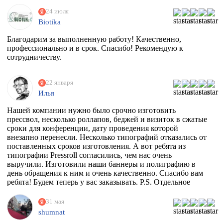
24 июля
Biotika
Благодарим за выполненную работу! Качественно,
профессионально и в срок. Спасибо! Рекомендую к
сотрудничеству.
22 января
Илья
Нашей компании нужно было срочно изготовить
прессвол, несколько роллапов, беджей и визиток в сжатые
сроки для конференции, дату проведения которой
внезапно перенесли. Несколько типографий отказались от
поставленных сроков изготовления. А вот ребята из
типографии Pressroll согласились, чем нас очень
выручили. Изготовили наши баннеры и полиграфию в
день обращения к ним и очень качественно. Спасибо вам
ребята! Будем теперь у вас заказывать. P.S. Отдельное
спасибо менеджеру Максиму, который на этапе приёма
заказа квалифицированно всё растолковал и в
31 мая
последствии сообщал нам о степени готовности заказа,
shumnat
т.к. сроки нас поджимали.