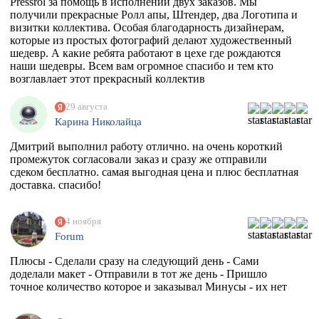
Pressrol за помощь в исполнении двух заказов. Мы
получили прекрасные Ролл апы, Штендер, два Логотипа и
визитки коллектива. Особая благодарность дизайнерам,
которые из простых фотографий делают художественный
шедевр. А какие ребята работают в цехе где рождаются
наши шедевры. Всем вам огромное спасибо и тем кто
возглавлает этот прекрасный коллектив
единомышленников. Теперь я знаю к кому в Москве
обращаться за помощью.
29 августа
Карина Николайца
Дмитрий выполнил работу отлично. на очень короткий
промежуток согласовали заказ и сразу же отправили
сдеком бесплатно. самая выгодная цена и плюс бесплатная
доставка. спасибо!
4 ноября
Forum
Плюсы - Сделали сразу на следующий день - Сами
доделали макет - Отправили в тот же день - Пришло
точное количество которое и заказывал Минусы - их нет