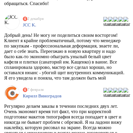
обращаться. Спасибо!
2 декабря
JCC K.
Добрый день! Не могу не поделиться своим восторгом!
Клиент я крайне проблематичный, потому что менеджер
по закупкам - профессиональная деформация, знаете ли,
дает о себе знать. Переезжаю в новую квартиру и надо
было как-то экономно обыграть унылый белый цвет
кафеля и плитки (санаторий им. Кащенко) в ванне. Все
спланировала здорово, мастер все сделал хорошо, но
оставался нюанс - убогий щит внутренних коммуникаций.
Я его увидела и поняла, что там должен быть мой
любимый Климт с его "Поцелуем". Очень долго искала
фирму, которая может это сделать. Разумеется их нет, в
7 февраля
моем случае, потому что наклейка должна была быть
Кирилл Виноградов
водостойкая, под мой размер и еще по моему макету,
учитывая, что типографии не работают поштучно))
Регулярно делаем заказы в течении последних двух лет.
Перерыла весь инет, разговаривала даже с фирмой из
Очень экономит время тот факт, что при корректной
Ростова, как говорится "и там послали". И тут наткнулась
подготовке макетов типография всегда попадает в цвет и
на эту организацию! Знала, что 100% откажут, но
никогда не бывает проблем с обрезкой. Я на ладони вижу
надежда, как говорится, живее всех живых. Заказ
наклейку, которую рисовал на экране. Всегда можно
приняли, менеджер Ярослава всегда была на связи и
связаться с менеджером и всегда можно договориться о