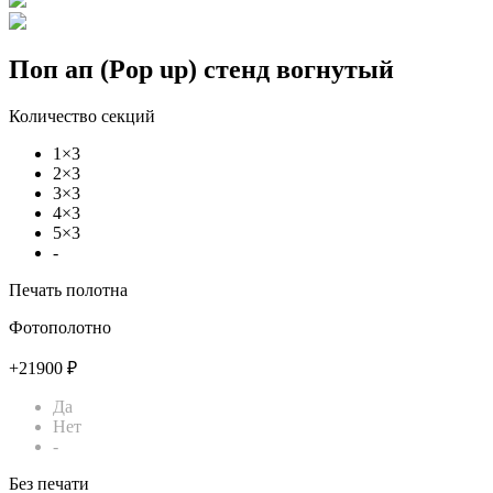
Поп ап (Pop up) стенд вогнутый
Количество секций
1×3
2×3
3×3
4×3
5×3
-
Печать полотна
Фотополотно
+21900 ₽
Да
Нет
-
Без печати