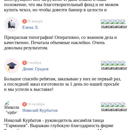
положение, что мы благотворительный фонд и не можем
купить чехол, но чтобы довезти баннер в целости и
сохранности, они совершенно бесплатно дали нам тубус.
Огромное спасибо вам. Скоро будем новый баннер
26 января
печатать, обязательно обратимся к вам
Елена Л.
Прекрасная типография! Оперативно, со знанием дела и
качественно. Печатала объемные наклейки. Очень
довольна результатом.
5 ноября
Денис Градов
Большое спасибо ребятам, заказываю у них не первый раз,
а последний заказ изготовили за 1 день по нашей просьбе
и мы успели к выставке!
19 октября
Николай Курбатов
Николай Курбатов - руководитель ансамбля танца
"Гармония". Выражаю глубокую благодарность фирме