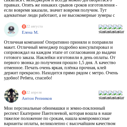
отвечала на все вопросы, напечатали наклейку за сутки
правках. Опять же никаких срывов сроков изготовления -
после получения макета. Мой визит в типографию
если вовремя заказали, значит вовремя получим. Тут
отдельная история - абсолютно потрясающая атмосфера и
адекватные люди работают, а не высокомерные зумеры с
люди!!!! Позитив сквозит даже от станков!
тыквенным смузи и тонкой душевной организацией.
РЕКОМЕНДУЮ ВСЕМИ ФИБРАМИ ДУШИ!
22 августа
Елена М.
Отличная компания! Оперативно приняли и поправили
макет. Отличный менеджер подробно консультировал и
сопровождал на каждом этапе от согласования до выдачи
готового заказа. Наклейки изготовили в день оплаты. От
первого звонка до получения прошло 1,5 дня. А качество
отменное. Печать очень яркая, плёнка прочная, клей
держит прекрасно. Находится прямо рядом с метро. Очень
удобно! Ребята, спасибо!
22 апреля
Антон Репников
Мои персональные обнимашки и земно-поклонный
респект Екатерине Пантелеевой, которая вошла в наше
тяжелое положение по срокам, нашла компромиссные
варианты оплаты, великолепно с высочайшим качеством