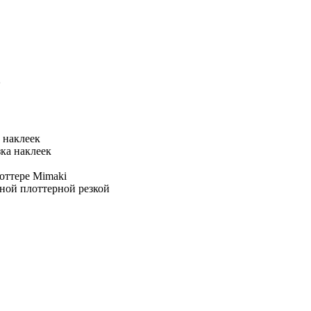
2
 наклеек
ка наклеек
лоттере Mimaki
ной плоттерной резкой