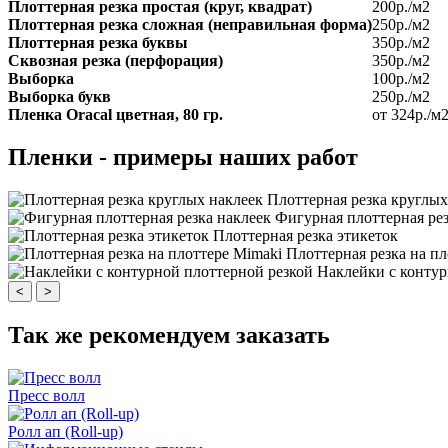
Плоттерная резка простая (круг, квадрат)
200р./м2
Плоттерная резка сложная (неправильная форма)
250р./м2
Плоттерная резка буквы
350р./м2
Сквозная резка (перфорация)
350р./м2
Выборка
100р./м2
Выборка букв
250р./м2
Пленка Oracal цветная, 80 гр.
от 324р./м
Пленки - примеры наших работ
Плоттерная резка круглых
Фигурная плоттерная рез
Плоттерная резка этикеток
Плоттерная резка на п
Наклейки с контур
<
>
Так же рекомендуем заказать
Пресс волл
Ролл ап (Roll-up)