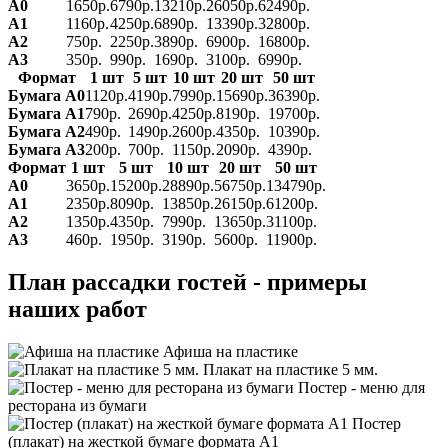
А0
1650р.
6790р.
13210р.
26050р.
62490р.
А1
1160р.
4250р.
6890р.
13390р.
32800р.
А2
750р.
2250р.
3890р.
6900р.
16800р.
А3
350р.
990р.
1690р.
3100р.
6990р.
Формат
1 шт
5 шт
10 шт
20 шт
50 шт
Бумага А0
1120р.
4190р.
7990р.
15690р.
36390р.
Бумага А1
790р.
2690р.
4250р.
8190р.
19700р.
Бумага А2
490р.
1490р.
2600р.
4350р.
10390р.
Бумага А3
200р.
700р.
1150р.
2090р.
4390р.
Формат
1 шт
5 шт
10 шт
20 шт
50 шт
А0
3650р.
15200р.
28890р.
56750р.
134790р.
А1
2350р.
8090р.
13850р.
26150р.
61200р.
А2
1350р.
4350р.
7990р.
13650р.
31100р.
А3
460р.
1950р.
3190р.
5600р.
11900р.
План рассадки гостей - примеры
наших работ
Афиша на пластике
Плакат на пластике 5 мм.
Постер - меню для
ресторана из бумаги
Постер
(плакат) на жесткой бумаге формата А1