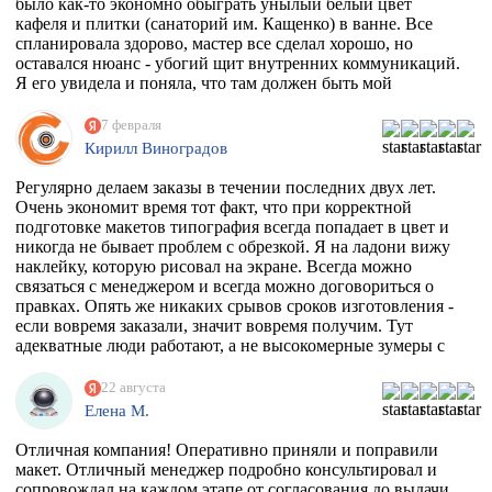
было как-то экономно обыграть унылый белый цвет
кафеля и плитки (санаторий им. Кащенко) в ванне. Все
спланировала здорово, мастер все сделал хорошо, но
оставался нюанс - убогий щит внутренних коммуникаций.
Я его увидела и поняла, что там должен быть мой
любимый Климт с его "Поцелуем". Очень долго искала
фирму, которая может это сделать. Разумеется их нет, в
7 февраля
моем случае, потому что наклейка должна была быть
Кирилл Виноградов
водостойкая, под мой размер и еще по моему макету,
учитывая, что типографии не работают поштучно))
Регулярно делаем заказы в течении последних двух лет.
Перерыла весь инет, разговаривала даже с фирмой из
Очень экономит время тот факт, что при корректной
Ростова, как говорится "и там послали". И тут наткнулась
подготовке макетов типография всегда попадает в цвет и
на эту организацию! Знала, что 100% откажут, но
никогда не бывает проблем с обрезкой. Я на ладони вижу
надежда, как говорится, живее всех живых. Заказ
наклейку, которую рисовал на экране. Всегда можно
приняли, менеджер Ярослава всегда была на связи и
связаться с менеджером и всегда можно договориться о
отвечала на все вопросы, напечатали наклейку за сутки
правках. Опять же никаких срывов сроков изготовления -
после получения макета. Мой визит в типографию
если вовремя заказали, значит вовремя получим. Тут
отдельная история - абсолютно потрясающая атмосфера и
адекватные люди работают, а не высокомерные зумеры с
люди!!!! Позитив сквозит даже от станков!
тыквенным смузи и тонкой душевной организацией.
РЕКОМЕНДУЮ ВСЕМИ ФИБРАМИ ДУШИ!
22 августа
Елена М.
Отличная компания! Оперативно приняли и поправили
макет. Отличный менеджер подробно консультировал и
сопровождал на каждом этапе от согласования до выдачи