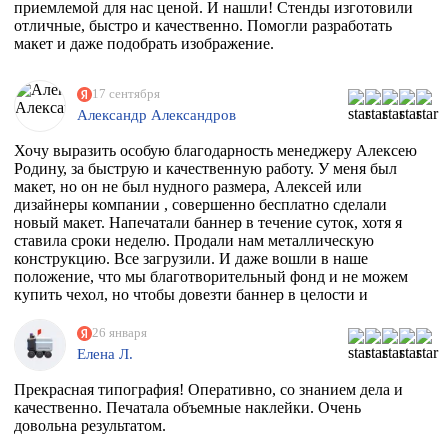
приемлемой для нас ценой. И нашли! Стенды изготовили
отличные, быстро и качественно. Помогли разработать
макет и даже подобрать изображение.
17 сентября
Александр Александров
Хочу выразить особую благодарность менеджеру Алексею
Родину, за быструю и качественную работу. У меня был
макет, но он не был нудного размера, Алексей или
дизайнеры компании , совершенно бесплатно сделали
новый макет. Напечатали баннер в течение суток, хотя я
ставила сроки неделю. Продали нам металлическую
конструкцию. Все загрузили. И даже вошли в наше
положение, что мы благотворительный фонд и не можем
купить чехол, но чтобы довезти баннер в целости и
сохранности, они совершенно бесплатно дали нам тубус.
Огромное спасибо вам. Скоро будем новый баннер
26 января
печатать, обязательно обратимся к вам
Елена Л.
Прекрасная типография! Оперативно, со знанием дела и
качественно. Печатала объемные наклейки. Очень
довольна результатом.