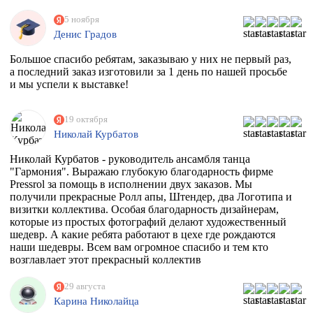
5 ноября
Денис Градов
Большое спасибо ребятам, заказываю у них не первый раз,
а последний заказ изготовили за 1 день по нашей просьбе
и мы успели к выставке!
19 октября
Николай Курбатов
Николай Курбатов - руководитель ансамбля танца
"Гармония". Выражаю глубокую благодарность фирме
Pressrol за помощь в исполнении двух заказов. Мы
получили прекрасные Ролл апы, Штендер, два Логотипа и
визитки коллектива. Особая благодарность дизайнерам,
которые из простых фотографий делают художественный
шедевр. А какие ребята работают в цехе где рождаются
наши шедевры. Всем вам огромное спасибо и тем кто
возглавлает этот прекрасный коллектив
единомышленников. Теперь я знаю к кому в Москве
обращаться за помощью.
29 августа
Карина Николайца