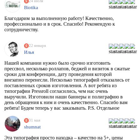
24 июля
Biotika
Благодарим за выполненную работу! Качественно,
профессионально и в срок. Спасибо! Рекомендую к
сотрудничеству.
22 января
Илья
Нашей компании нужно было срочно изготовить
прессвол, несколько роллапов, беджей и визиток в сжатые
сроки для конференции, дату проведения которой
внезапно перенесли. Несколько типографий отказались от
поставленных сроков изготовления. А вот ребята из
типографии Pressroll согласились, чем нас очень
выручили. Изготовили наши баннеры и полиграфию в
день обращения к ним и очень качественно. Спасибо вам
ребята! Будем теперь у вас заказывать. P.S. Отдельное
спасибо менеджеру Максиму, который на этапе приёма
заказа квалифицированно всё растолковал и в
31 мая
последствии сообщал нам о степени готовности заказа,
shumnat
т.к. сроки нас поджимали.
Эта типография просто находка – качество на 5+, цены