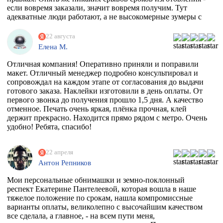
после получения макета. Мой визит в типографию
если вовремя заказали, значит вовремя получим. Тут
отдельная история - абсолютно потрясающая атмосфера и
адекватные люди работают, а не высокомерные зумеры с
люди!!!! Позитив сквозит даже от станков!
тыквенным смузи и тонкой душевной организацией.
РЕКОМЕНДУЮ ВСЕМИ ФИБРАМИ ДУШИ!
22 августа
Елена М.
Отличная компания! Оперативно приняли и поправили
макет. Отличный менеджер подробно консультировал и
сопровождал на каждом этапе от согласования до выдачи
готового заказа. Наклейки изготовили в день оплаты. От
первого звонка до получения прошло 1,5 дня. А качество
отменное. Печать очень яркая, плёнка прочная, клей
держит прекрасно. Находится прямо рядом с метро. Очень
удобно! Ребята, спасибо!
22 апреля
Антон Репников
Мои персональные обнимашки и земно-поклонный
респект Екатерине Пантелеевой, которая вошла в наше
тяжелое положение по срокам, нашла компромиссные
варианты оплаты, великолепно с высочайшим качеством
все сделала, а главное, - на всем пути меня,