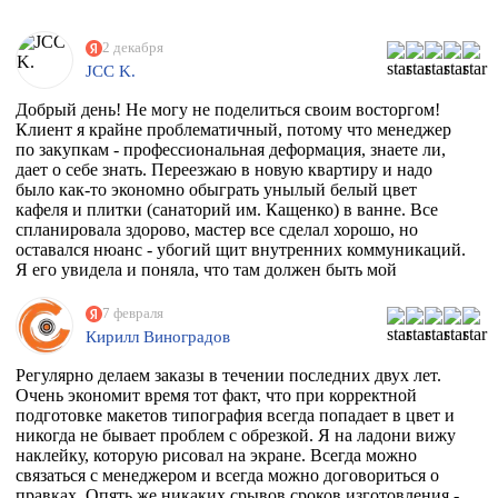
2 декабря
JCC K.
Добрый день! Не могу не поделиться своим восторгом!
Клиент я крайне проблематичный, потому что менеджер
по закупкам - профессиональная деформация, знаете ли,
дает о себе знать. Переезжаю в новую квартиру и надо
было как-то экономно обыграть унылый белый цвет
кафеля и плитки (санаторий им. Кащенко) в ванне. Все
спланировала здорово, мастер все сделал хорошо, но
оставался нюанс - убогий щит внутренних коммуникаций.
Я его увидела и поняла, что там должен быть мой
любимый Климт с его "Поцелуем". Очень долго искала
фирму, которая может это сделать. Разумеется их нет, в
7 февраля
моем случае, потому что наклейка должна была быть
Кирилл Виноградов
водостойкая, под мой размер и еще по моему макету,
учитывая, что типографии не работают поштучно))
Регулярно делаем заказы в течении последних двух лет.
Перерыла весь инет, разговаривала даже с фирмой из
Очень экономит время тот факт, что при корректной
Ростова, как говорится "и там послали". И тут наткнулась
подготовке макетов типография всегда попадает в цвет и
на эту организацию! Знала, что 100% откажут, но
никогда не бывает проблем с обрезкой. Я на ладони вижу
надежда, как говорится, живее всех живых. Заказ
наклейку, которую рисовал на экране. Всегда можно
приняли, менеджер Ярослава всегда была на связи и
связаться с менеджером и всегда можно договориться о
отвечала на все вопросы, напечатали наклейку за сутки
правках. Опять же никаких срывов сроков изготовления -