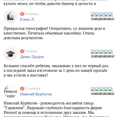
купить чехол, но чтобы довезти баннер в целости и
сохранности, они совершенно бесплатно дали нам тубус.
Огромное спасибо вам. Скоро будем новый баннер
26 января
печатать, обязательно обратимся к вам
Елена Л.
Прекрасная типография! Оперативно, со знанием дела и
качественно. Печатала объемные наклейки. Очень
довольна результатом.
5 ноября
Денис Градов
Большое спасибо ребятам, заказываю у них не первый раз,
а последний заказ изготовили за 1 день по нашей просьбе
и мы успели к выставке!
19 октября
Николай Курбатов
Николай Курбатов - руководитель ансамбля танца
"Гармония". Выражаю глубокую благодарность фирме
Pressrol за помощь в исполнении двух заказов. Мы