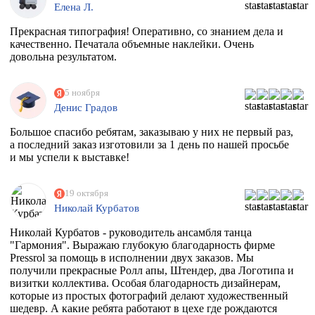
печатать, обязательно обратимся к вам
Елена Л.
Прекрасная типография! Оперативно, со знанием дела и
качественно. Печатала объемные наклейки. Очень
довольна результатом.
5 ноября
Денис Градов
Большое спасибо ребятам, заказываю у них не первый раз,
а последний заказ изготовили за 1 день по нашей просьбе
и мы успели к выставке!
19 октября
Николай Курбатов
Николай Курбатов - руководитель ансамбля танца
"Гармония". Выражаю глубокую благодарность фирме
Pressrol за помощь в исполнении двух заказов. Мы
получили прекрасные Ролл апы, Штендер, два Логотипа и
визитки коллектива. Особая благодарность дизайнерам,
которые из простых фотографий делают художественный
шедевр. А какие ребята работают в цехе где рождаются