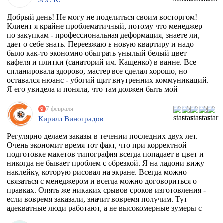
Добрый день! Не могу не поделиться своим восторгом!
Клиент я крайне проблематичный, потому что менеджер
по закупкам - профессиональная деформация, знаете ли,
дает о себе знать. Переезжаю в новую квартиру и надо
было как-то экономно обыграть унылый белый цвет
кафеля и плитки (санаторий им. Кащенко) в ванне. Все
спланировала здорово, мастер все сделал хорошо, но
оставался нюанс - убогий щит внутренних коммуникаций.
Я его увидела и поняла, что там должен быть мой
любимый Климт с его "Поцелуем". Очень долго искала
фирму, которая может это сделать. Разумеется их нет, в
7 февраля
моем случае, потому что наклейка должна была быть
Кирилл Виноградов
водостойкая, под мой размер и еще по моему макету,
учитывая, что типографии не работают поштучно))
Регулярно делаем заказы в течении последних двух лет.
Перерыла весь инет, разговаривала даже с фирмой из
Очень экономит время тот факт, что при корректной
Ростова, как говорится "и там послали". И тут наткнулась
подготовке макетов типография всегда попадает в цвет и
на эту организацию! Знала, что 100% откажут, но
никогда не бывает проблем с обрезкой. Я на ладони вижу
надежда, как говорится, живее всех живых. Заказ
наклейку, которую рисовал на экране. Всегда можно
приняли, менеджер Ярослава всегда была на связи и
связаться с менеджером и всегда можно договориться о
отвечала на все вопросы, напечатали наклейку за сутки
правках. Опять же никаких срывов сроков изготовления -
после получения макета. Мой визит в типографию
если вовремя заказали, значит вовремя получим. Тут
отдельная история - абсолютно потрясающая атмосфера и
адекватные люди работают, а не высокомерные зумеры с
люди!!!! Позитив сквозит даже от станков!
тыквенным смузи и тонкой душевной организацией.