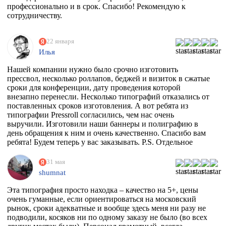
профессионально и в срок. Спасибо! Рекомендую к
сотрудничеству.
22 января
Илья
Нашей компании нужно было срочно изготовить
прессвол, несколько роллапов, беджей и визиток в сжатые
сроки для конференции, дату проведения которой
внезапно перенесли. Несколько типографий отказались от
поставленных сроков изготовления. А вот ребята из
типографии Pressroll согласились, чем нас очень
выручили. Изготовили наши баннеры и полиграфию в
день обращения к ним и очень качественно. Спасибо вам
ребята! Будем теперь у вас заказывать. P.S. Отдельное
спасибо менеджеру Максиму, который на этапе приёма
заказа квалифицированно всё растолковал и в
31 мая
последствии сообщал нам о степени готовности заказа,
shumnat
т.к. сроки нас поджимали.
Эта типография просто находка – качество на 5+, цены
очень гуманные, если ориентироваться на московский
рынок, сроки адекватные и вообще здесь меня ни разу не
подводили, косяков ни по одному заказу не было (во всех