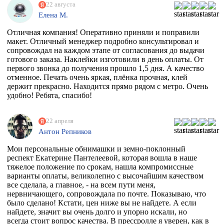
РЕКОМЕНДУЮ ВСЕМИ ФИБРАМИ ДУШИ!
22 августа
Елена М.
Отличная компания! Оперативно приняли и поправили
макет. Отличный менеджер подробно консультировал и
сопровождал на каждом этапе от согласования до выдачи
готового заказа. Наклейки изготовили в день оплаты. От
первого звонка до получения прошло 1,5 дня. А качество
отменное. Печать очень яркая, плёнка прочная, клей
держит прекрасно. Находится прямо рядом с метро. Очень
удобно! Ребята, спасибо!
22 апреля
Антон Репников
Мои персональные обнимашки и земно-поклонный
респект Екатерине Пантелеевой, которая вошла в наше
тяжелое положение по срокам, нашла компромиссные
варианты оплаты, великолепно с высочайшим качеством
все сделала, а главное, - на всем пути меня,
нервничающего, сопровождала по почте. Показываю, что
было сделано! Кстати, цен ниже вы не найдете. А если
найдете, значит вы очень долго и упорно искали, но
всегда стоит вопрос качества. В прессролле я уверен, как в