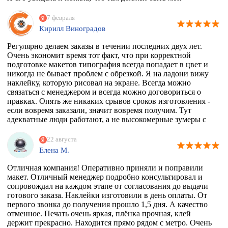
любимый Климт с его "Поцелуем". Очень долго искала
фирму, которая может это сделать. Разумеется их нет, в
7 февраля
моем случае, потому что наклейка должна была быть
Кирилл Виноградов
водостойкая, под мой размер и еще по моему макету,
учитывая, что типографии не работают поштучно))
Регулярно делаем заказы в течении последних двух лет.
Перерыла весь инет, разговаривала даже с фирмой из
Очень экономит время тот факт, что при корректной
Ростова, как говорится "и там послали". И тут наткнулась
подготовке макетов типография всегда попадает в цвет и
на эту организацию! Знала, что 100% откажут, но
никогда не бывает проблем с обрезкой. Я на ладони вижу
надежда, как говорится, живее всех живых. Заказ
наклейку, которую рисовал на экране. Всегда можно
приняли, менеджер Ярослава всегда была на связи и
связаться с менеджером и всегда можно договориться о
отвечала на все вопросы, напечатали наклейку за сутки
правках. Опять же никаких срывов сроков изготовления -
после получения макета. Мой визит в типографию
если вовремя заказали, значит вовремя получим. Тут
отдельная история - абсолютно потрясающая атмосфера и
адекватные люди работают, а не высокомерные зумеры с
люди!!!! Позитив сквозит даже от станков!
тыквенным смузи и тонкой душевной организацией.
РЕКОМЕНДУЮ ВСЕМИ ФИБРАМИ ДУШИ!
22 августа
Елена М.
Отличная компания! Оперативно приняли и поправили
макет. Отличный менеджер подробно консультировал и
сопровождал на каждом этапе от согласования до выдачи
готового заказа. Наклейки изготовили в день оплаты. От
первого звонка до получения прошло 1,5 дня. А качество
отменное. Печать очень яркая, плёнка прочная, клей
держит прекрасно. Находится прямо рядом с метро. Очень