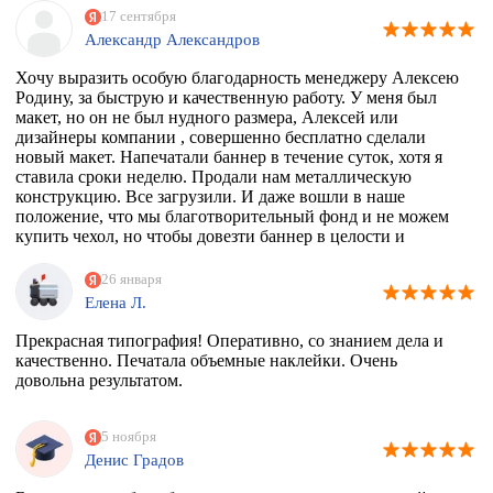
17 сентября
Александр Александров
Хочу выразить особую благодарность менеджеру Алексею
Родину, за быструю и качественную работу. У меня был
макет, но он не был нудного размера, Алексей или
дизайнеры компании , совершенно бесплатно сделали
новый макет. Напечатали баннер в течение суток, хотя я
ставила сроки неделю. Продали нам металлическую
конструкцию. Все загрузили. И даже вошли в наше
положение, что мы благотворительный фонд и не можем
купить чехол, но чтобы довезти баннер в целости и
сохранности, они совершенно бесплатно дали нам тубус.
Огромное спасибо вам. Скоро будем новый баннер
26 января
печатать, обязательно обратимся к вам
Елена Л.
Прекрасная типография! Оперативно, со знанием дела и
качественно. Печатала объемные наклейки. Очень
довольна результатом.
5 ноября
Денис Градов