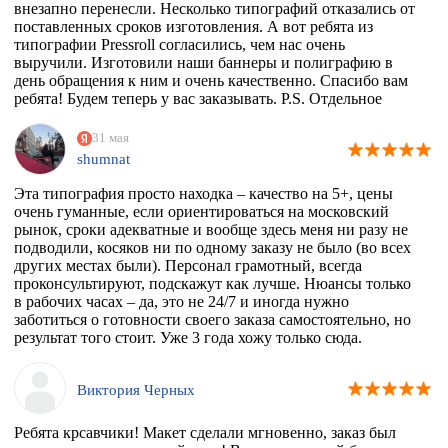
внезапно перенесли. Несколько типографий отказались от
поставленных сроков изготовления. А вот ребята из
типографии Pressroll согласились, чем нас очень
выручили. Изготовили наши баннеры и полиграфию в
день обращения к ним и очень качественно. Спасибо вам
ребята! Будем теперь у вас заказывать. P.S. Отдельное
спасибо менеджеру Максиму, который на этапе приёма
заказа квалифицированно всё растолковал и в
31 мая
последствии сообщал нам о степени готовности заказа,
shumnat
т.к. сроки нас поджимали.
Эта типография просто находка – качество на 5+, цены
очень гуманные, если ориентироваться на московский
рынок, сроки адекватные и вообще здесь меня ни разу не
подводили, косяков ни по одному заказу не было (во всех
других местах были). Персонал грамотный, всегда
проконсультируют, подскажут как лучше. Нюансы только
в рабочих часах – да, это не 24/7 и иногда нужно
заботиться о готовности своего заказа самостоятельно, но
результат того стоит. Уже 3 года хожу только сюда.
Виктория Черных
Ребята крсавчики! Макет сделали мгновенно, заказ был