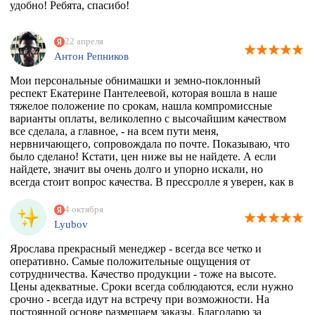
удобно! Ребята, спасибо!
22 апреля
Антон Репников
Мои персональные обнимашки и земно-поклонный
респект Екатерине Пантелеевой, которая вошла в наше
тяжелое положение по срокам, нашла компромиссные
варианты оплаты, великолепно с высочайшим качеством
все сделала, а главное, - на всем пути меня,
нервничающего, сопровождала по почте. Показываю, что
было сделано! Кстати, цен ниже вы не найдете. А если
найдете, значит вы очень долго и упорно искали, но
всегда стоит вопрос качества. В прессролле я уверен, как в
себе! Обнял)))
4 октября
Lyubov
Ярослава прекрасный менеджер - всегда все четко и
оперативно. Самые положительные ощущения от
сотрудничества. Качество продукции - тоже на высоте.
Цены адекватные. Сроки всегда соблюдаются, если нужно
срочно - всегда идут на встречу при возможности. На
постоянной основе размещаем заказы. Благодарю за