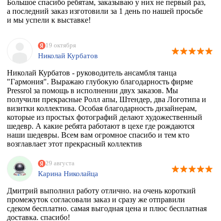
Большое спасибо ребятам, заказываю у них не первый раз,
а последний заказ изготовили за 1 день по нашей просьбе
и мы успели к выставке!
19 октября
Николай Курбатов
Николай Курбатов - руководитель ансамбля танца
"Гармония". Выражаю глубокую благодарность фирме
Pressrol за помощь в исполнении двух заказов. Мы
получили прекрасные Ролл апы, Штендер, два Логотипа и
визитки коллектива. Особая благодарность дизайнерам,
которые из простых фотографий делают художественный
шедевр. А какие ребята работают в цехе где рождаются
наши шедевры. Всем вам огромное спасибо и тем кто
возглавлает этот прекрасный коллектив
единомышленников. Теперь я знаю к кому в Москве
обращаться за помощью.
29 августа
Карина Николайца
Дмитрий выполнил работу отлично. на очень короткий
промежуток согласовали заказ и сразу же отправили
сдеком бесплатно. самая выгодная цена и плюс бесплатная
доставка. спасибо!