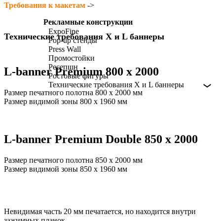
Требования к макетам
-
>
Рекламные конструкции
ExpoFine
Технические требования X и L баннеры
Pop-up стенды
Press Wall
Промостойки
Ресепшн
L-banner Premium 800 х 2000
Ростовые фигуры
Технические требования X и L баннеры
>
Размер печатного полотна 800 x 2000 мм
Размер видимой зоны 800 x 1960 мм
L-banner Premium Double 850 х 2000
Размер печатного полотна 850 x 2000 мм
Размер видимой зоны 850 x 1960 мм
Невидимая часть 20 мм печатается, но находится внутри
зажимных планок.