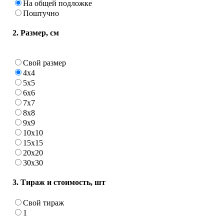
На общей подложке
Поштучно
2. Размер, см
Свой размер
4х4
5х5
6х6
7х7
8х8
9х9
10х10
15х15
20х20
30х30
3. Тираж и стоимость, шт
Свой тираж
1